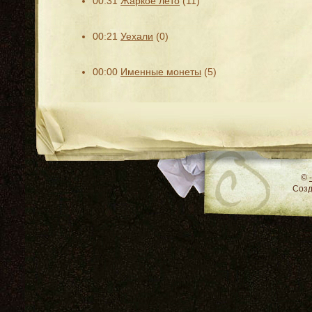
00:31
Жаркое лето
(11)
00:21
Уехали
(0)
00:00
Именные монеты
(5)
RSS
©
Соз