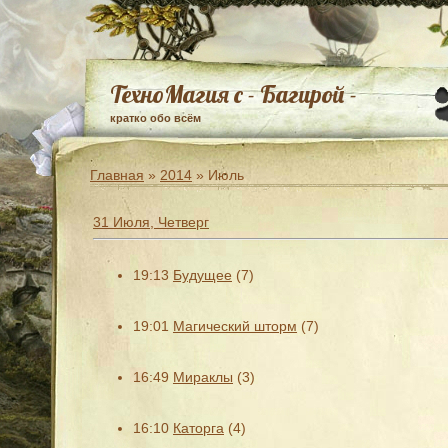
ТехноМагия с - Багирой -
кратко обо всём
Главная
»
2014
»
Июль
31 Июля, Четверг
19:13
Будущее
(7)
19:01
Магический шторм
(7)
16:49
Мираклы
(3)
16:10
Каторга
(4)