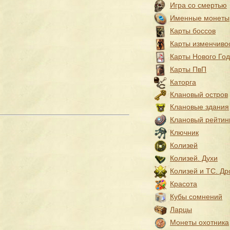
Игра со смертью
Именные монеты
Карты боссов
Карты изменчиво
Карты Нового Го
Карты ПвП
Каторга
Клановый остров
Клановые здания
Клановый рейтин
Ключник
Колизей
Колизей. Духи
Колизей и ТС. Др
Красота
Кубы сомнений
Ларцы
Монеты охотника