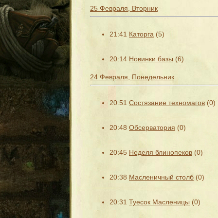
25 Февраля, Вторник
21:41
Каторга
(5)
20:14
Новинки базы
(6)
24 Февраля, Понедельник
20:51
Состязание техномагов
(0)
20:48
Обсерватория
(0)
20:45
Неделя блинопеков
(0)
20:38
Масленичный столб
(0)
20:31
Туесок Масленицы
(0)