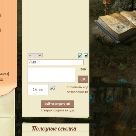
]
ы
]
]
500
исла]
жи
Войти через uID
Старая форма входа
Полезные ссылки