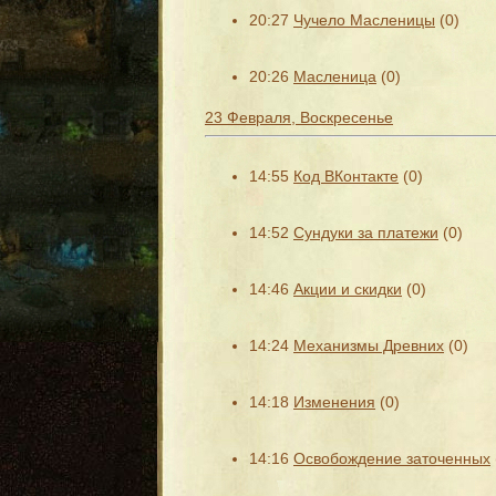
20:27
Чучело Масленицы
(0)
20:26
Масленица
(0)
23 Февраля, Воскресенье
14:55
Код ВКонтакте
(0)
14:52
Сундуки за платежи
(0)
14:46
Акции и скидки
(0)
14:24
Механизмы Древних
(0)
14:18
Изменения
(0)
14:16
Освобождение заточенных