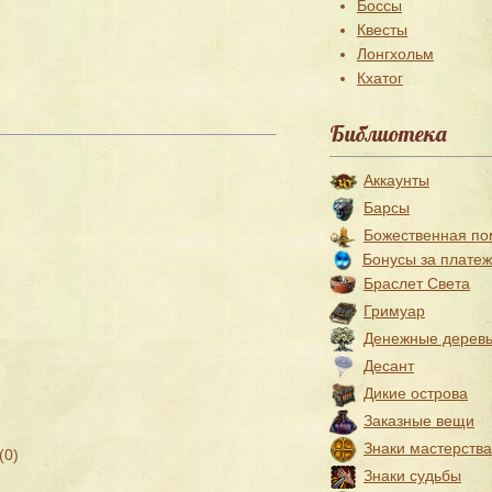
Боссы
Квесты
Лонгхольм
Кхатог
Библиотека
Аккаунты
Барсы
Божественная п
Бонусы за плате
Браслет Света
Гримуар
Денежные дерев
Десант
Дикие острова
Заказные вещи
Знаки мастерства
(0)
Знаки судьбы