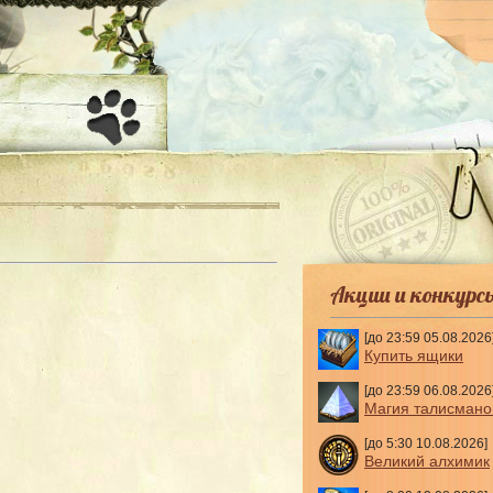
-
Акции и конкурс
[до 23:59 05.08.2026
Купить ящики
[до 23:59 06.08.2026
Магия талисмано
[до 5:30 10.08.2026]
Великий алхимик