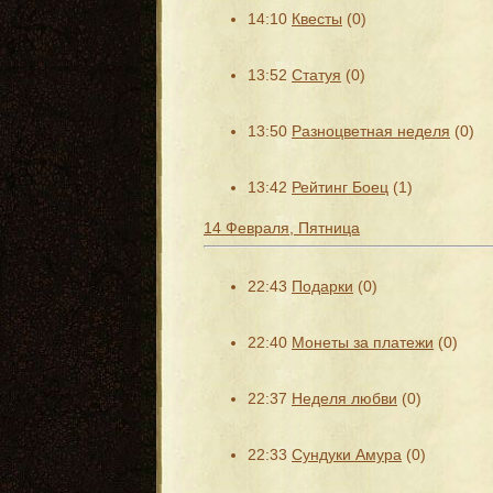
14:10
Квесты
(0)
13:52
Статуя
(0)
13:50
Разноцветная неделя
(0)
13:42
Рейтинг Боец
(1)
14 Февраля, Пятница
22:43
Подарки
(0)
22:40
Монеты за платежи
(0)
22:37
Неделя любви
(0)
22:33
Сундуки Амура
(0)