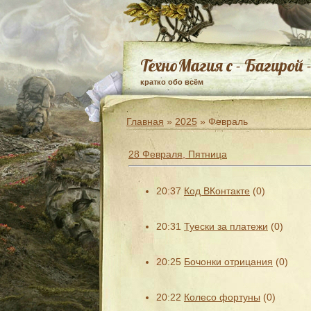
ТехноМагия с - Багирой 
кратко обо всём
Главная
»
2025
»
Февраль
28 Февраля, Пятница
20:37
Код ВКонтакте
(0)
20:31
Туески за платежи
(0)
20:25
Бочонки отрицания
(0)
20:22
Колесо фортуны
(0)