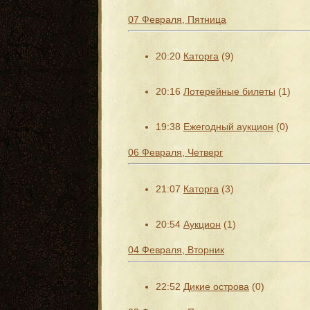
07 Февраля, Пятница
20:20
Каторга
(9)
20:16
Лотерейные билеты
(1)
19:38
Ежегодный аукцион
(0)
06 Февраля, Четверг
21:07
Каторга
(3)
20:54
Аукцион
(1)
04 Февраля, Вторник
22:52
Дикие острова
(0)