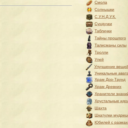
Смола
Солнышки
С.У.Н.Д.У.К.
Сундучки
Таблички
Тайны прошлого
Талисманы силы
Тролли
Улей
Улучшение веще
Уникальные ават
Храм Дор-Таунд
Храм Древних
Хранители знани
Хрустальные идо
Шахта
Шкатулки мудрец
Юбилей с разма