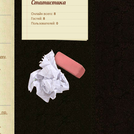
Статистика
Онлайн всего:
8
Гостей:
8
Пользователей:
0
мку,
,
 пр.
.
.