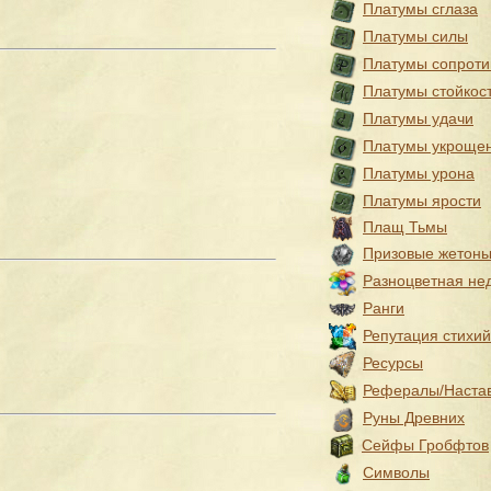
Платумы сглаза
Платумы силы
Платумы сопроти
Платумы стойкос
Платумы удачи
Платумы укроще
Платумы урона
Платумы ярости
Плащ Тьмы
Призовые жетон
Разноцветная не
Ранги
Репутация стихий
Ресурсы
Рефералы/Наста
Руны Древних
Сейфы Гробфтов
Символы