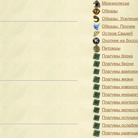
Мрачнолесье
Образы
Образы. Усилени
Образы. Прочие
Остров Свадеб
Охотник на боссо
Питомцы
Платумы блока
Платумы брони
Платумы вампир
Платумы жизни
Платумы изворот
Платумы инициа
Платумы контрат
Платумы меткост
Платумы оглуше
Платумы ослабл
Платумы разруш