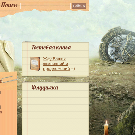
Поиск
Гостевая книга
Жду Ваших
замечаний и
предложений
=)
ы
Флудилка
]
]
в