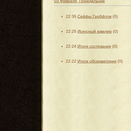
03 Февраля, Понедельник
22:35
Сейфы Гробфтов
(0)
22:25
Искусный ювелир
(0)
22:24
Итоги состязания
(0)
22:22
Итоги обсерватории
(0)