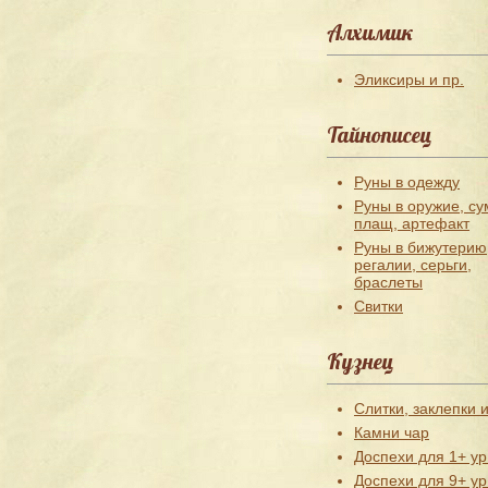
Алхимик
Эликсиры и пр.
Тайнописец
Руны в одежду
Руны в оружие, су
плащ, артефакт
Руны в бижутерию
регалии, серьги,
браслеты
Свитки
Кузнец
Слитки, заклепки и
Камни чар
Доспехи для 1+ ур
Доспехи для 9+ ур