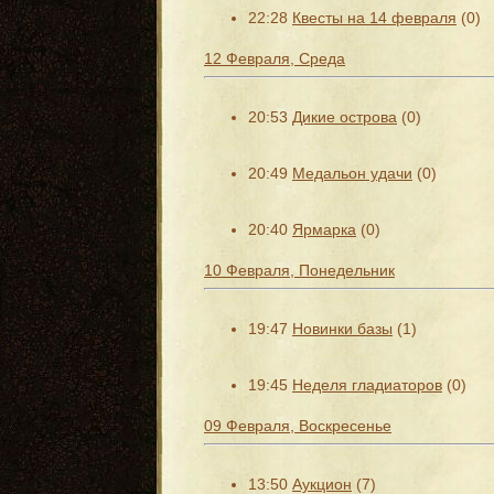
22:28
Квесты на 14 февраля
(0)
12 Февраля, Среда
20:53
Дикие острова
(0)
20:49
Медальон удачи
(0)
20:40
Ярмарка
(0)
10 Февраля, Понедельник
19:47
Новинки базы
(1)
19:45
Неделя гладиаторов
(0)
09 Февраля, Воскресенье
13:50
Аукцион
(7)