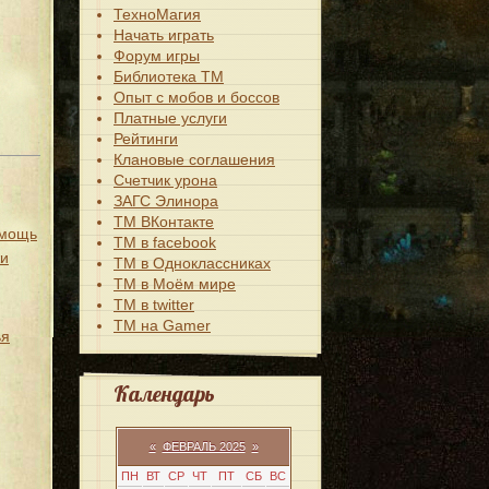
ТехноМагия
Начать играть
Форум игры
Библиотека ТМ
Опыт с мобов и боссов
Платные услуги
Рейтинги
Клановые соглашения
Счетчик урона
ЗАГС Элинора
ТМ ВКонтакте
омощь
ТМ в facebook
жи
ТМ в Одноклассниках
ТМ в Моём мире
ТМ в twitter
ТМ на Gamer
ья
Календарь
«
ФЕВРАЛЬ 2025
»
ПН
ВТ
СР
ЧТ
ПТ
СБ
ВС