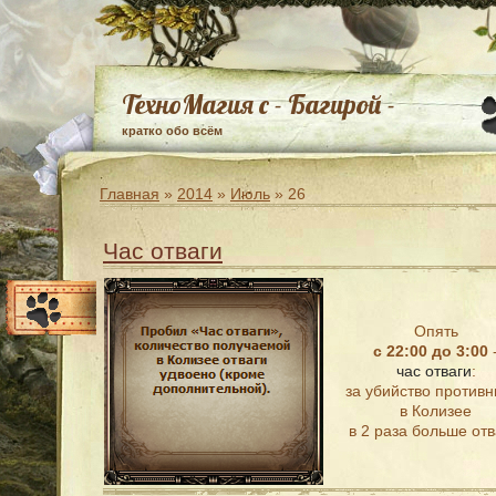
ТехноМагия с - Багирой -
кратко обо всём
Главная
»
2014
»
Июль
»
26
Час отваги
Опять
с 22:00 до 3:00
час отваги
:
за убийство противн
в Колизее
в 2 раза больше отв