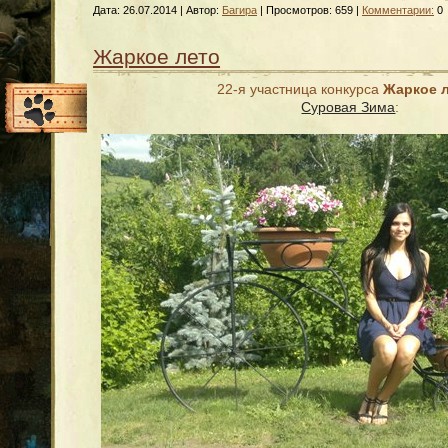
Дата:
26.07.2014
| Автор:
Багира
| Просмотров: 659 |
Комментарии:
0
Жаркое лето
22-я участница конкурса
Жаркое 
Суровая Зима
: