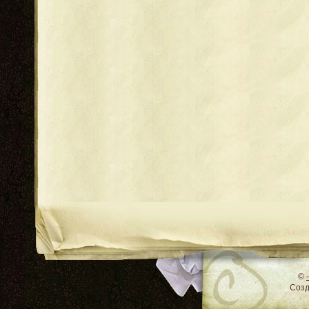
RSS
©
Соз