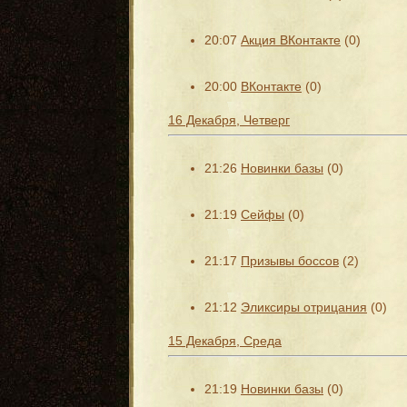
20:07
Акция ВКонтакте
(0)
20:00
ВКонтакте
(0)
16 Декабря, Четверг
21:26
Новинки базы
(0)
21:19
Сейфы
(0)
21:17
Призывы боссов
(2)
21:12
Эликсиры отрицания
(0)
15 Декабря, Среда
21:19
Новинки базы
(0)