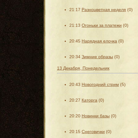
21:17
Разноцветная неделя
(0)
21:13
Огоньки за платежи
(0)
20:45
Нарядная елочка
(0)
20:34
Зимние образы
(0)
13 Декабря, Понедельник
20:43
Новогодний стрим
(5)
20:27
Каторга
(0)
20:20
Новинки базы
(0)
20:15
Снеговички
(0)