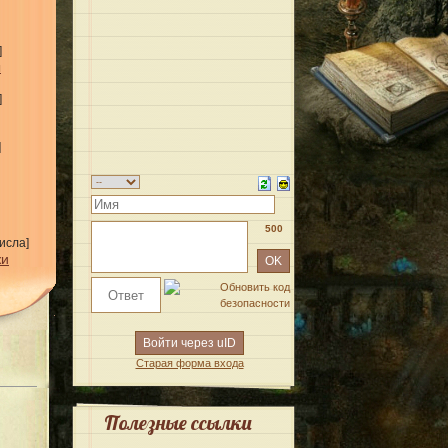
]
ы
]
]
500
исла]
жи
Войти через uID
Старая форма входа
Полезные ссылки