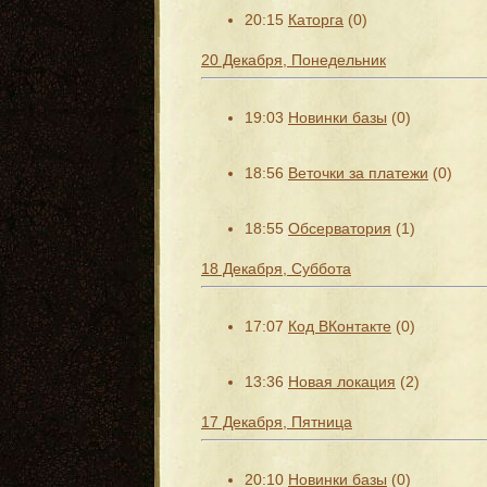
20:15
Каторга
(0)
20 Декабря, Понедельник
19:03
Новинки базы
(0)
18:56
Веточки за платежи
(0)
18:55
Обсерватория
(1)
18 Декабря, Суббота
17:07
Код ВКонтакте
(0)
13:36
Новая локация
(2)
17 Декабря, Пятница
20:10
Новинки базы
(0)