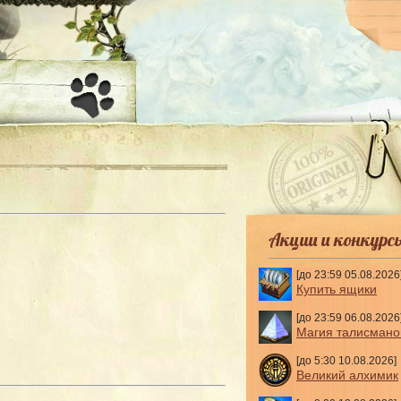
-
Акции и конкурс
[до 23:59 05.08.2026
Купить ящики
[до 23:59 06.08.2026
Магия талисмано
[до 5:30 10.08.2026]
Великий алхимик