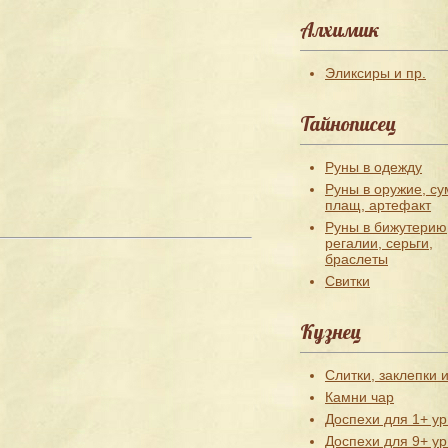
Алхимик
Эликсиры и пр.
Тайнописец
Руны в одежду
Руны в оружие, су
плащ, артефакт
Руны в бижутерию
регалии, серьги,
браслеты
Свитки
Кузнец
Слитки, заклепки и
Камни чар
Доспехи для 1+ ур
Доспехи для 9+ ур