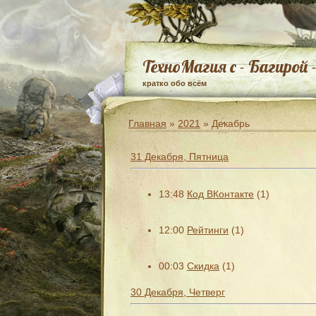
ТехноМагия с - Багирой 
кратко обо всём
Главная
»
2021
»
Декабрь
31 Декабря, Пятница
13:48
Код ВКонтакте
(1)
12:00
Рейтинги
(1)
00:03
Скидка
(1)
30 Декабря, Четверг