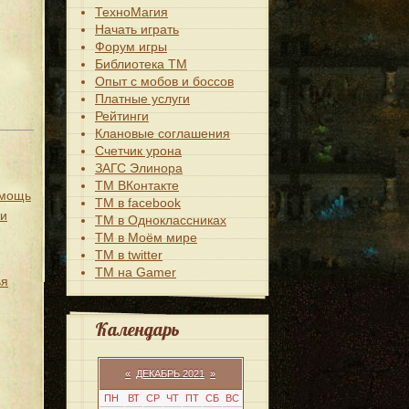
ТехноМагия
Начать играть
Форум игры
Библиотека ТМ
Опыт с мобов и боссов
Платные услуги
Рейтинги
Клановые соглашения
Счетчик урона
ЗАГС Элинора
ТМ ВКонтакте
омощь
ТМ в facebook
жи
ТМ в Одноклассниках
ТМ в Моём мире
ТМ в twitter
ТМ на Gamer
ья
Календарь
«
ДЕКАБРЬ 2021
»
ПН
ВТ
СР
ЧТ
ПТ
СБ
ВС