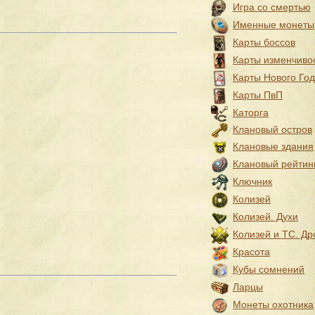
Игра со смертью
Именные монеты
Карты боссов
Карты изменчиво
Карты Нового Го
Карты ПвП
Каторга
Клановый остров
Клановые здания
Клановый рейтин
Ключник
Колизей
Колизей. Духи
Колизей и ТС. Др
Красота
Кубы сомнений
Ларцы
Монеты охотника