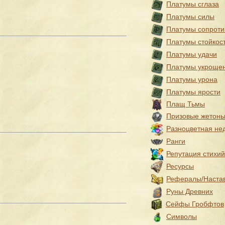
Платумы сглаза
Платумы силы
Платумы сопроти
Платумы стойкос
Платумы удачи
Платумы укроще
Платумы урона
Платумы ярости
Плащ Тьмы
Призовые жетон
Разноцветная не
Ранги
Репутация стихий
Ресурсы
Рефералы/Наста
Руны Древних
Сейфы Гробфтов
Символы