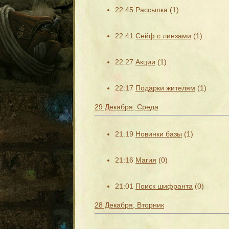
22:45
Рассылка
(1)
22:41
Сейф с линзами
(1)
22:27
Акции
(1)
22:17
Подарки жителям
(1)
29 Декабря, Среда
21:19
Новинки базы
(1)
21:16
Магия
(0)
21:01
Поиск шифранта
(0)
28 Декабря, Вторник