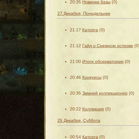
20:35
Новинки базы
(0)
27 Декабря, Понедельник
21:17
Каторга
(0)
21:12
Гайд о Снежном острове
(0
21:00
Итоги обсерватории
(0)
20:46
Конкурсы
(0)
20:35
Зимний коллекционер
(0)
20:22
Коллекция
(0)
25 Декабря, Суббота
00:54
Каторга
(0)