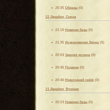
20:35
Образы
(0)
22 Декабря, Среда
22:15
Новинки базы
(0)
21:35
Исчезновение Джуно
(5)
20:53
Зимняя долина
(0)
20:45
Подарки
(0)
20:40
Новогодний сейф
(0)
21 Декабря, Вторник
20:23
Новинки базы
(0)