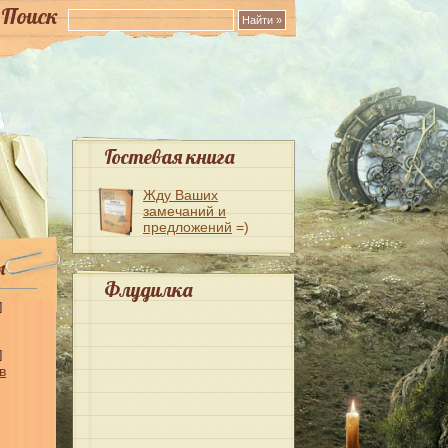
Поиск
Гостевая книга
Жду Ваших
замечаний и
предложений
=)
ы
Флудилка
]
]
в