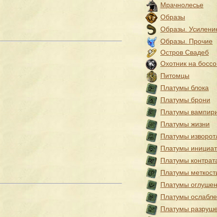
Мрачнолесье
Образы
Образы. Усилени
Образы. Прочие
Остров Свадеб
Охотник на боссо
Питомцы
Платумы блока
Платумы брони
Платумы вампир
Платумы жизни
Платумы изворот
Платумы инициа
Платумы контрат
Платумы меткост
Платумы оглуше
Платумы ослабл
Платумы разруш