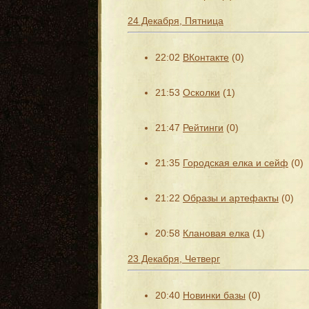
24 Декабря, Пятница
22:02
ВКонтакте
(0)
21:53
Осколки
(1)
21:47
Рейтинги
(0)
21:35
Городская елка и сейф
(0)
21:22
Образы и артефакты
(0)
20:58
Клановая елка
(1)
23 Декабря, Четверг
20:40
Новинки базы
(0)