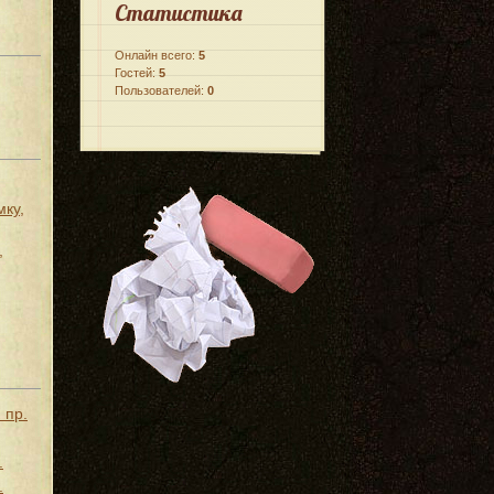
Статистика
Онлайн всего:
5
Гостей:
5
Пользователей:
0
мку,
,
 пр.
.
.