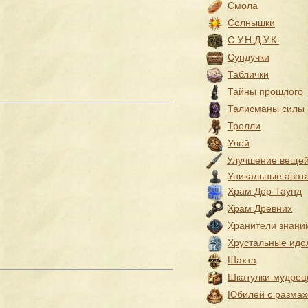
Смола
Солнышки
С.У.Н.Д.У.К.
Сундучки
Таблички
Тайны прошлого
Талисманы силы
Тролли
Улей
Улучшение веще
Уникальные ават
Храм Дор-Таунд
Храм Древних
Хранители знани
Хрустальные идо
Шахта
Шкатулки мудрец
Юбилей с разма