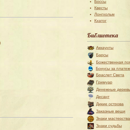
Боссы
Квесты
Лонгхольм
Кхатог
Библиотека
)
Аккаунты
Барсы
Божественная п
Бонусы за плате
Браслет Света
Гримуар
Денежные дерев
Десант
Дикие острова
Заказные вещи
Знаки мастерства
Знаки судьбы