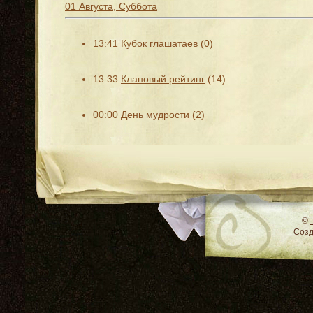
01 Августа, Суббота
13:41
Кубок глашатаев
(0)
13:33
Клановый рейтинг
(14)
00:00
День мудрости
(2)
RSS
©
Соз