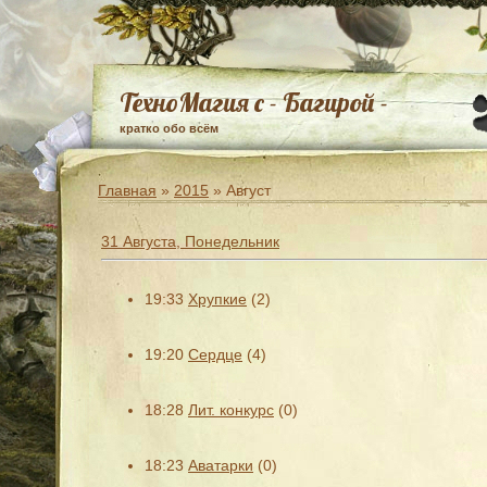
ТехноМагия с - Багирой -
кратко обо всём
Главная
»
2015
»
Август
31 Августа, Понедельник
19:33
Хрупкие
(2)
19:20
Сердце
(4)
18:28
Лит. конкурс
(0)
18:23
Аватарки
(0)