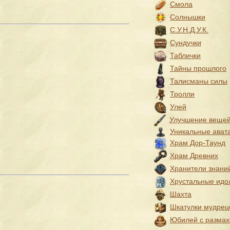
Смола
Солнышки
С.У.Н.Д.У.К.
Сундучки
Таблички
Тайны прошлого
Талисманы силы
Тролли
Улей
Улучшение веще
Уникальные ават
Храм Дор-Таунд
Храм Древних
Хранители знани
Хрустальные идо
Шахта
Шкатулки мудрец
Юбилей с разма