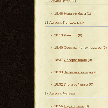
22 Августа, Вторник
18:46
Новинки базы
(1)
21 Августа, Понедельник
20:13
Джекпот
(0)
18:40
Состязание техномагов
(0)
18:37
Обсерватория
(0)
18:33
Заготовка жемчуга
(0)
18:32
Итоги рейтинга
(0)
17 Августа, Четверг
18:56
Код в Храме
(0)