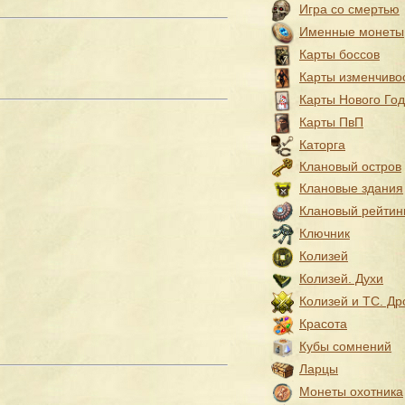
Игра со смертью
Именные монеты
Карты боссов
Карты изменчиво
Карты Нового Го
Карты ПвП
Каторга
Клановый остров
Клановые здания
Клановый рейтин
Ключник
Колизей
Колизей. Духи
Колизей и ТС. Др
Красота
Кубы сомнений
Ларцы
Монеты охотника