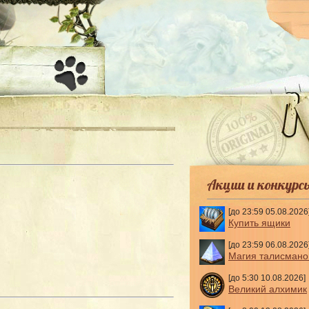
-
Акции и конкурс
[до 23:59 05.08.2026
Купить ящики
[до 23:59 06.08.2026
Магия талисмано
[до 5:30 10.08.2026]
Великий алхимик