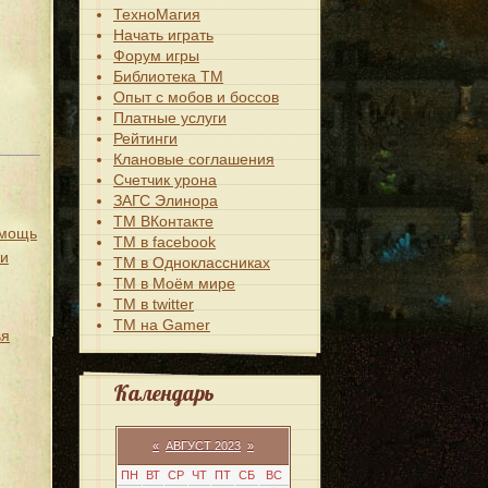
ТехноМагия
Начать играть
Форум игры
Библиотека ТМ
Опыт с мобов и боссов
Платные услуги
Рейтинги
Клановые соглашения
Счетчик урона
ЗАГС Элинора
ТМ ВКонтакте
омощь
ТМ в facebook
жи
ТМ в Одноклассниках
ТМ в Моём мире
ТМ в twitter
ТМ на Gamer
ья
Календарь
«
АВГУСТ 2023
»
ПН
ВТ
СР
ЧТ
ПТ
СБ
ВС