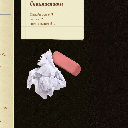
Статистика
Онлайн всего:
7
Гостей:
7
Пользователей:
0
мку,
,
 пр.
.
.