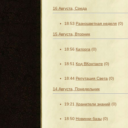
16 Августа, Среда
18:53
Разноцветная неделя
(0)
15 Августа, Вторник
18:56
Каторга
(0)
18:51
Код ВКонтакте
(0)
18:44
Репутация Света
(0)
14 Августа, Понедельник
19:21
Хранители знаний
(0)
18:50
Новинки базы
(0)