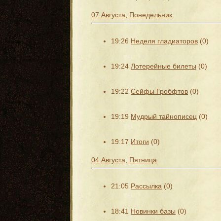
07 Августа, Понедельник
19:26
Неделя гладиаторов
(0)
19:24
Лотерейные билеты
(0)
19:22
Сейфы Гробфтов
(0)
19:19
Мудрый тайнописец
(0)
19:17
Итоги
(0)
04 Августа, Пятница
21:05
Рассылка
(0)
18:41
Новинки базы
(0)