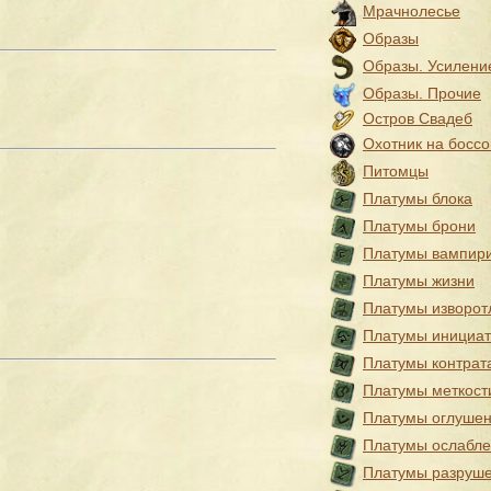
Мрачнолесье
Образы
Образы. Усилени
Образы. Прочие
Остров Свадеб
Охотник на боссо
Питомцы
Платумы блока
Платумы брони
Платумы вампир
Платумы жизни
Платумы изворот
Платумы инициа
Платумы контрат
Платумы меткост
Платумы оглуше
Платумы ослабл
Платумы разруш