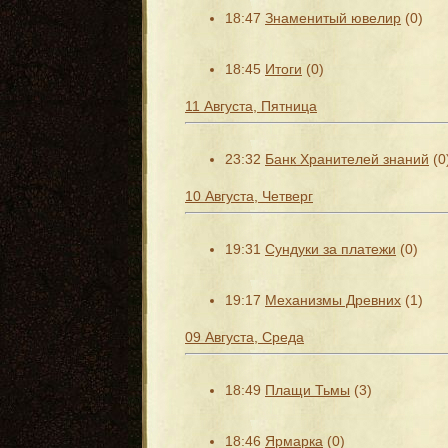
18:47
Знаменитый ювелир
(0)
18:45
Итоги
(0)
11 Августа, Пятница
23:32
Банк Хранителей знаний
(0
10 Августа, Четверг
19:31
Сундуки за платежи
(0)
19:17
Механизмы Древних
(1)
09 Августа, Среда
18:49
Плащи Тьмы
(3)
18:46
Ярмарка
(0)