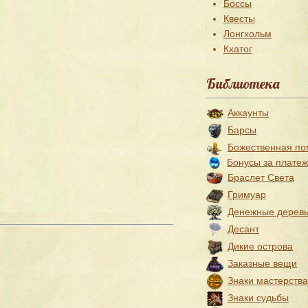
Боссы
Квесты
Лонгхольм
Кхатог
Библиотека
Аккаунты
Барсы
Божественная п
Бонусы за плате
Браслет Света
Гримуар
Денежные дерев
Десант
Дикие острова
Заказные вещи
Знаки мастерства
Знаки судьбы