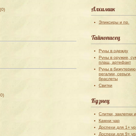
Алхимик
(0)
Эликсиры и пр.
Тайнописец
Руны в одежду
Руны в оружие, су
плащ, артефакт
Руны в бижутерию
регалии, серьги,
браслеты
Свитки
(0)
Кузнец
Слитки, заклепки и
Камни чар
Доспехи для 1+ ур
Доспехи для 9+ ур