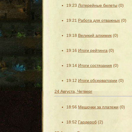
19:23
Лотерейные билеты
(0)
19:21
Работа для отважных
(0)
19:18
Великий алхимик
(0)
19:16
Итоги рейтинга
(0)
19:14
Итоги состязания
(0)
19:12
Итоги обсерватории
(0)
24 Августа, Четверг
18:56
Мешочки за платежи
(0)
18:52
Гардероб
(2)