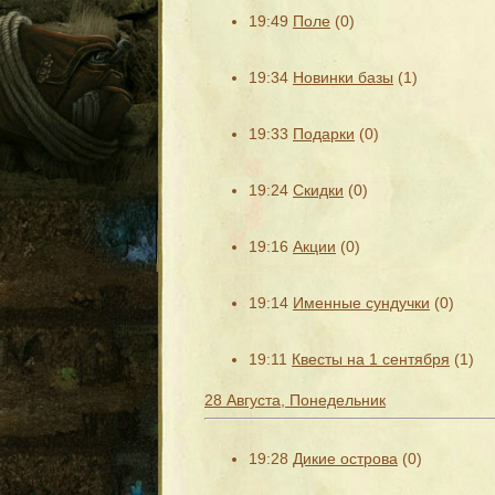
19:49
Поле
(0)
19:34
Новинки базы
(1)
19:33
Подарки
(0)
19:24
Скидки
(0)
19:16
Акции
(0)
19:14
Именные сундучки
(0)
19:11
Квесты на 1 сентября
(1)
28 Августа, Понедельник
19:28
Дикие острова
(0)