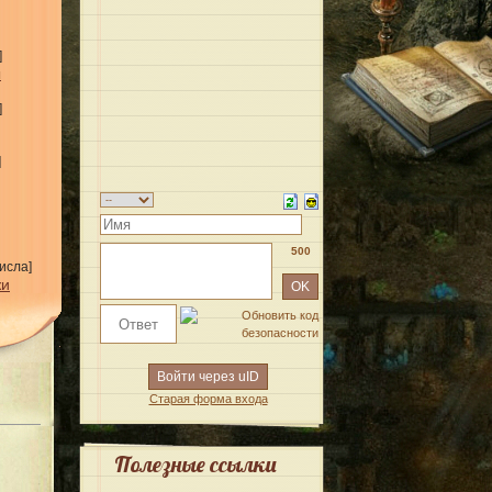
]
ы
]
]
500
исла]
жи
Войти через uID
Старая форма входа
Полезные ссылки