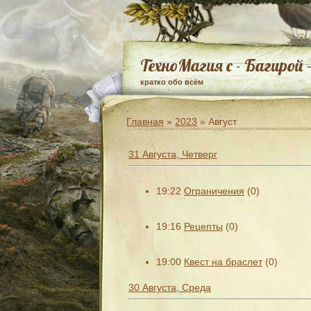
ТехноМагия с - Багирой 
кратко обо всём
Главная
»
2023
»
Август
31 Августа, Четверг
19:22
Ограничения
(0)
19:16
Рецепты
(0)
19:00
Квест на браслет
(0)
30 Августа, Среда