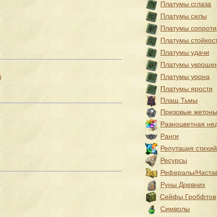
Платумы сглаза
Платумы силы
Платумы сопроти
Платумы стойкос
Платумы удачи
Платумы укроще
Платумы урона
)
Платумы ярости
Плащ Тьмы
Призовые жетон
Разноцветная не
Ранги
Репутация стихий
Ресурсы
Рефералы/Наста
Руны Древних
Сейфы Гробфтов
Символы