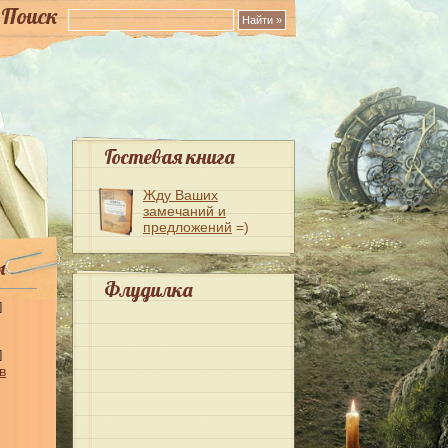
Поиск
Гостевая книга
Жду Ваших
замечаний и
предложений
=)
ы
Флудилка
]
]
в