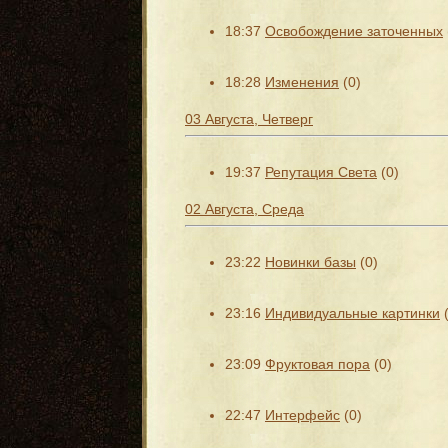
18:37
Освобождение заточенных
18:28
Изменения
(0)
03 Августа, Четверг
19:37
Репутация Света
(0)
02 Августа, Среда
23:22
Новинки базы
(0)
23:16
Индивидуальные картинки
23:09
Фруктовая пора
(0)
22:47
Интерфейс
(0)