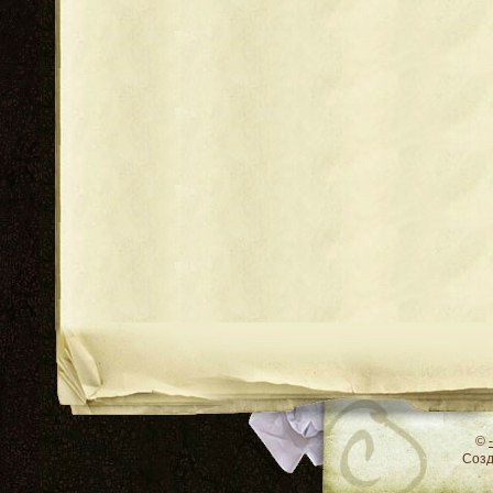
RSS
©
Соз