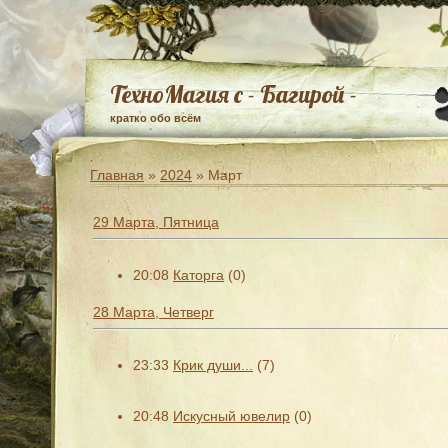
ТехноМагия с - Багирой -
кратко обо всём
Главная
»
2024
»
Март
29 Марта, Пятница
20:08
Каторга
(0)
28 Марта, Четверг
23:33
Крик души...
(7)
20:48
Искусный ювелир
(0)