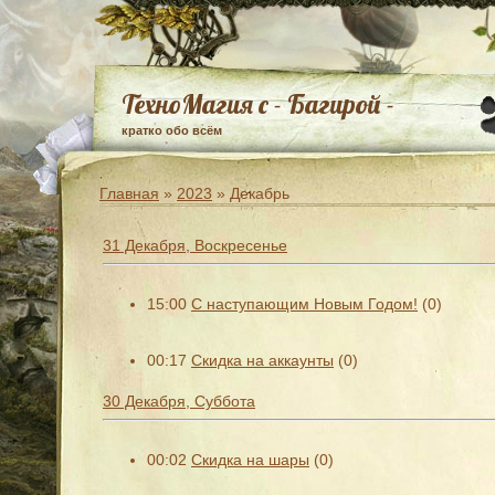
ТехноМагия с - Багирой -
кратко обо всём
Главная
»
2023
»
Декабрь
31 Декабря, Воскресенье
15:00
С наступающим Новым Годом!
(0)
00:17
Скидка на аккаунты
(0)
30 Декабря, Суббота
00:02
Скидка на шары
(0)