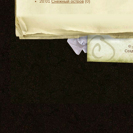
20:01
Снежный остров
(0)
RSS
©
Соз