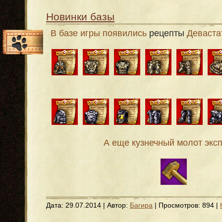
Новинки базы
В базе игры появились
рецепты
Девастат
А еще кузнечный молот эксп
Дата:
29.07.2014
| Автор:
Багира
| Просмотров: 894 |