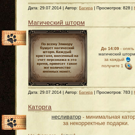
Дата:
29.07.2014
| Автор:
Багира
| Просмотров: 828 |
Магический шторм
До 14:09
- опять
магический штор
за каждый
получите 1
.
Дата:
29.07.2014
| Автор:
Багира
| Просмотров: 783 |
Каторга
несливатор
- минимальная като
за некорректные подарки.