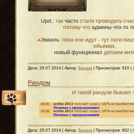
Upd.:
так
часто
стали проводить сча
потому что
админы что-то т
Эквиль
: пока они идут - тут логи пи
объемах,
новый функционал
делаем инт
Дата:
29.07.2014
| Автор:
Багира
| Просмотров: 910 |
Рандом
И такой рандом бывает 
Дата:
29.07.2014
| Автор:
Багира
| Просмотров: 802 |