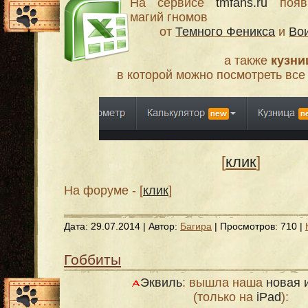
На сервисе
tmfans.ru
появи
магий гномов
от
Темного Феникса
и
Во
а также
кузни
в которой можно посмотреть все
[
клик
]
На форуме - [
клик
]
Дата:
29.07.2014
| Автор:
Багира
| Просмотров: 710 |
Гоббиты
Эквиль
: вышла наша
новая 
(только на
iPad
):