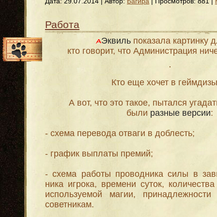
Дата:
29.07.2014
| Автор:
Багира
| Просмотров: 881 |
Работа
Эквиль
показала картинку д
кто говорит, что Администрация ниче
Кто еще хочет в геймдизы
А вот, что это такое, пытался угада
были
разные версии
:
- схема перевода отваги в доблесть;
- график выплаты премий;
- схема работы проводника силы в зав
ника игрока, времени суток, количеств
используемой магии, принадлежности
советникам.