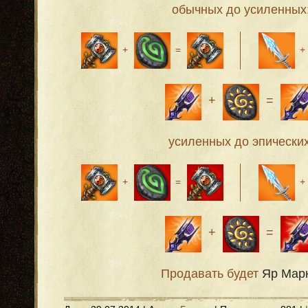
обычных до усиленных
+
=
+
=
усиленных до эпических
+
=
+
=
Продавать будет
Яр Мар