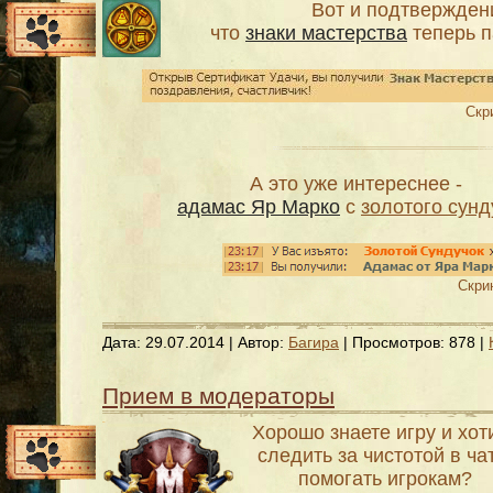
Вот и подтвержден
что
знаки мастерства
теперь п
Скр
А это уже интереснее -
адамас Яр Марко
с
золотого сунд
Скри
Дата:
29.07.2014
| Автор:
Багира
| Просмотров: 878 |
Прием в модераторы
Хорошо знаете игру и хот
следить за чистотой в ча
помогать игрокам?