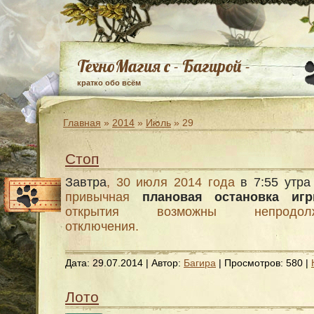
ТехноМагия с - Багирой -
кратко обо всём
Главная
»
2014
»
Июль
»
29
Стоп
Завтра
, 30 июля 2014 года
в 7:55 утра
привычная
плановая остановка иг
открытия возможны непродолж
отключения.
Дата:
29.07.2014
| Автор:
Багира
| Просмотров: 580 |
Лото