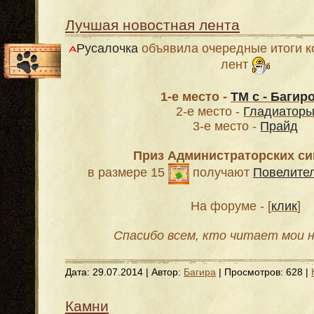
Лучшая новостная лента
Русалочка
объявила очередные итоги к
лент
1-е место -
ТМ с - Багиро
2-е место -
Гладиатор
3-е место -
Прайд
Приз Администраторских с
в размере 15
получают
Повелите
На форуме - [
клик
]
Спасибо всем, кто читает мои н
Дата:
29.07.2014
| Автор:
Багира
| Просмотров: 628 |
Камни