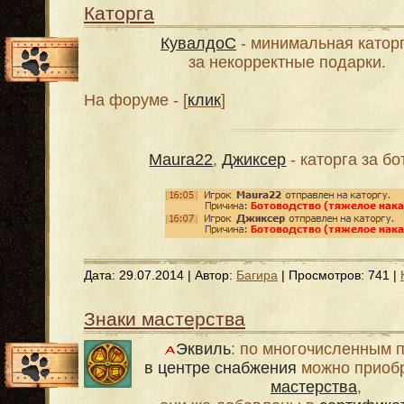
Каторга
КувалдоС
- минимальная катор
за некорректные подарки.
На форуме - [
клик
]
Maura22
,
Джиксер
- каторга за б
Дата:
29.07.2014
| Автор:
Багира
| Просмотров: 741 |
Знаки мастерства
Эквиль
: по многочисленным 
в центре снабжения
можно приоб
мастерства
,