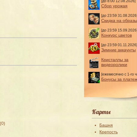
[до 8:00 12.08.2026]
Сбор урожая
[до 23:59 31.08.2026
Скидка на образ
[до 23:59 15.09.2026
Конкурс цветов
[до 23:59 01.11.2026
Зимние аккаунты
Кристаллы за
видеоролики
[ежемесячно с 1-го ч
Бонусы за плате
Карты
(0)
Башня
Крепость