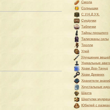
Смола
Солнышки
С.У.Н.Д.У.К.
Сундучки
Таблички
Тайны прошлого
Талисманы силы
Тролли
Улей
Улучшение веще
Уникальные ават
Храм Дор-Таунд
Храм Древних
Хранители знани
Хрустальные идо
Шахта
Шкатулки мудрец
Юбилей с разма