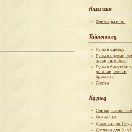
Алхимик
Эликсиры и пр.
Тайнописец
Руны в одежду
Руны в оружие, су
плащ, артефакт
Руны в бижутерию
регалии, серьги,
браслеты
Свитки
Кузнец
Слитки, заклепки и
Камни чар
Доспехи для 1+ ур
Доспехи для 9+ ур