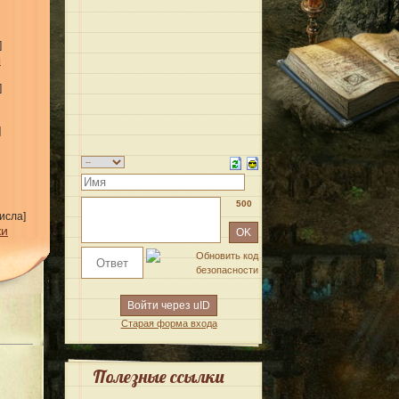
]
ы
]
]
500
исла]
жи
Войти через uID
Старая форма входа
Полезные ссылки