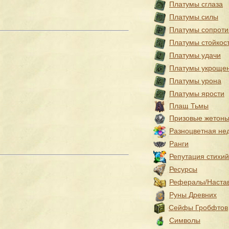
Платумы сглаза
Платумы силы
Платумы сопроти
Платумы стойкос
Платумы удачи
Платумы укроще
Платумы урона
Платумы ярости
Плащ Тьмы
Призовые жетон
Разноцветная не
Ранги
Репутация стихий
Ресурсы
Рефералы/Наста
Руны Древних
Сейфы Гробфтов
Символы