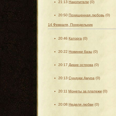
21:13
Накопители
(0)
20:50
Похищенная любовь
(0)
14 Февраля, Понедельник
20:46
Каторга
(0)
20:22
Новинки базы
(0)
20:17
Дикие острова
(0)
20:13
Сундуки Амура
(0)
20:11
Монеты за платежи
(0)
20:08
Неделя любви
(0)