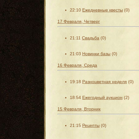
22:10
Ежедневные квесты
(0)
17 Февраля, Четверг
21:11
Свадьба
(0)
21:03
Новинки базы
(0)
16 Февраля, Среда
19:18
Разноцветная неделя
(0)
18:54
Ежегодный аукцион
(2)
15 Февраля, Вторник
21:15
Рецепты
(0)