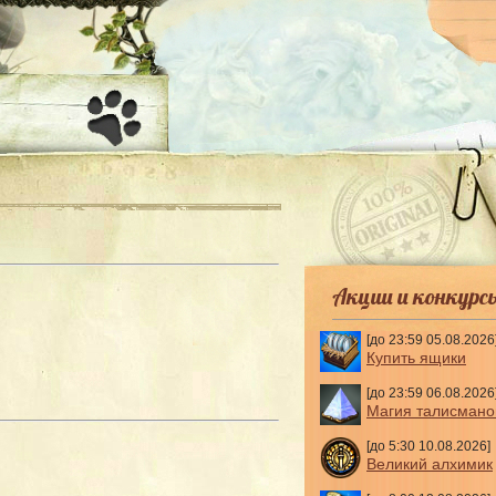
-
Акции и конкурс
[до 23:59 05.08.2026
Купить ящики
[до 23:59 06.08.2026
Магия талисмано
[до 5:30 10.08.2026]
Великий алхимик