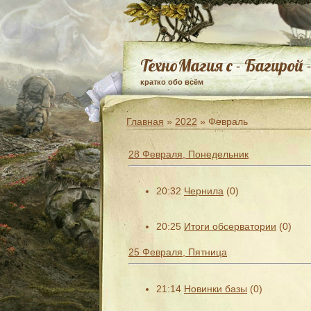
ТехноМагия с - Багирой 
кратко обо всём
Главная
»
2022
»
Февраль
28 Февраля, Понедельник
20:32
Чернила
(0)
20:25
Итоги обсерватории
(0)
25 Февраля, Пятница
21:14
Новинки базы
(0)