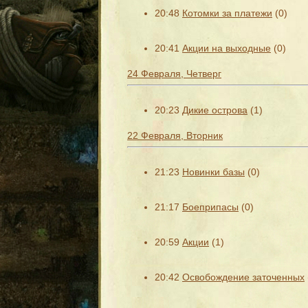
20:48
Котомки за платежи
(0)
20:41
Акции на выходные
(0)
24 Февраля, Четверг
20:23
Дикие острова
(1)
22 Февраля, Вторник
21:23
Новинки базы
(0)
21:17
Боеприпасы
(0)
20:59
Акции
(1)
20:42
Освобождение заточенных