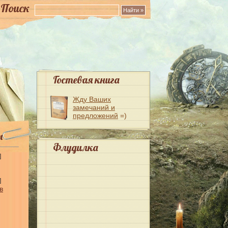
Поиск
Гостевая книга
Жду Ваших
замечаний и
предложений
=)
ы
Флудилка
]
]
в