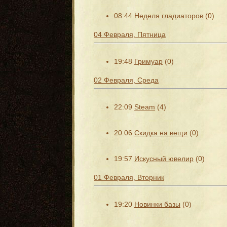
08:44
Неделя гладиаторов
(0)
04 Февраля, Пятница
19:48
Гримуар
(0)
02 Февраля, Среда
22:09
Steam
(4)
20:06
Скидка на вещи
(0)
19:57
Искусный ювелир
(0)
01 Февраля, Вторник
19:20
Новинки базы
(0)