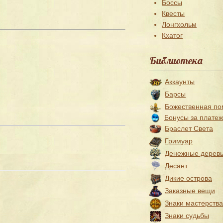
Боссы
Квесты
Лонгхольм
Кхатог
Библиотека
Аккаунты
Барсы
Божественная п
Бонусы за плате
Браслет Света
Гримуар
Денежные дерев
Десант
Дикие острова
Заказные вещи
Знаки мастерства
Знаки судьбы