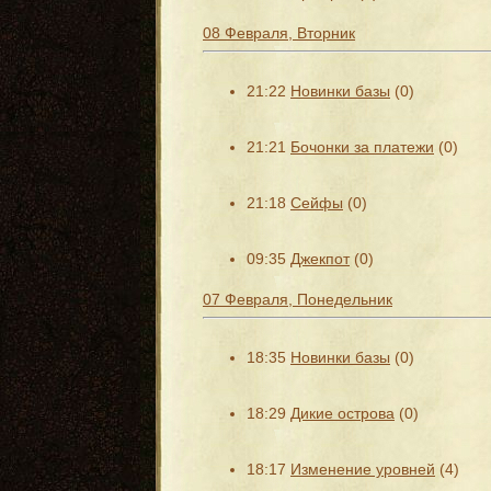
08 Февраля, Вторник
21:22
Новинки базы
(0)
21:21
Бочонки за платежи
(0)
21:18
Сейфы
(0)
09:35
Джекпот
(0)
07 Февраля, Понедельник
18:35
Новинки базы
(0)
18:29
Дикие острова
(0)
18:17
Изменение уровней
(4)