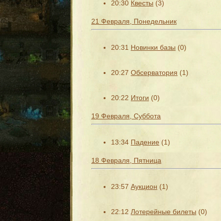
20:30
Квесты
(3)
21 Февраля, Понедельник
20:31
Новинки базы
(0)
20:27
Обсерватория
(1)
20:22
Итоги
(0)
19 Февраля, Суббота
13:34
Падение
(1)
18 Февраля, Пятница
23:57
Аукцион
(1)
22:12
Лотерейные билеты
(0)