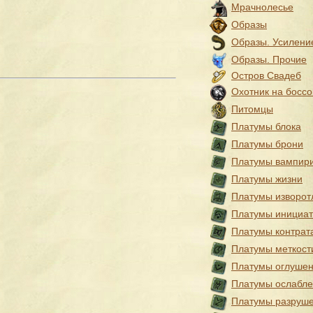
Мрачнолесье
Образы
Образы. Усилени
Образы. Прочие
Остров Свадеб
Охотник на боссо
Питомцы
Платумы блока
Платумы брони
Платумы вампир
Платумы жизни
Платумы изворот
Платумы инициа
Платумы контрат
Платумы меткост
Платумы оглуше
Платумы ослабл
Платумы разруш