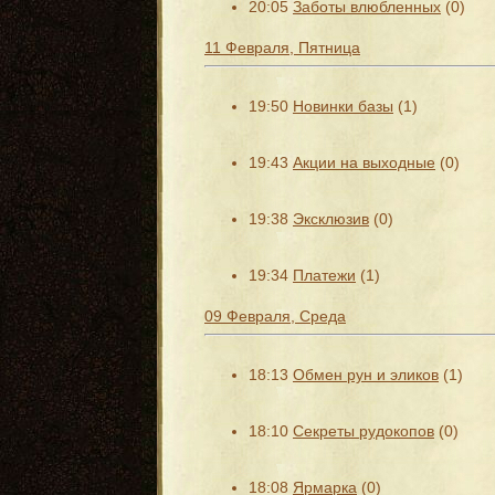
20:05
Заботы влюбленных
(0)
11 Февраля, Пятница
19:50
Новинки базы
(1)
19:43
Акции на выходные
(0)
19:38
Эксклюзив
(0)
19:34
Платежи
(1)
09 Февраля, Среда
18:13
Обмен рун и эликов
(1)
18:10
Секреты рудокопов
(0)
18:08
Ярмарка
(0)