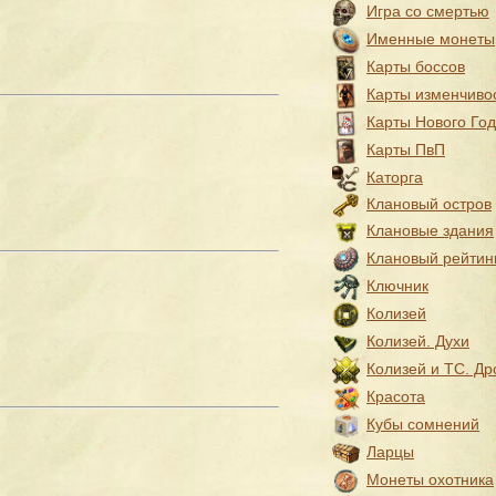
Игра со смертью
Именные монеты
Карты боссов
Карты изменчиво
Карты Нового Го
Карты ПвП
Каторга
Клановый остров
Клановые здания
Клановый рейтин
Ключник
Колизей
Колизей. Духи
Колизей и ТС. Др
Красота
Кубы сомнений
Ларцы
Монеты охотника