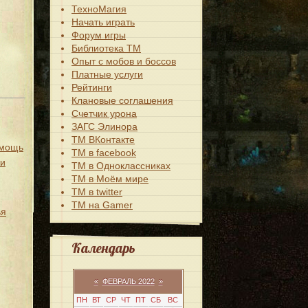
ТехноМагия
Начать играть
Форум игры
Библиотека ТМ
Опыт с мобов и боссов
Платные услуги
Рейтинги
Клановые соглашения
Счетчик урона
ЗАГС Элинора
ТМ ВКонтакте
омощь
ТМ в facebook
жи
ТМ в Одноклассниках
ТМ в Моём мире
ТМ в twitter
ТМ на Gamer
ья
Календарь
«
ФЕВРАЛЬ 2022
»
ПН
ВТ
СР
ЧТ
ПТ
СБ
ВС