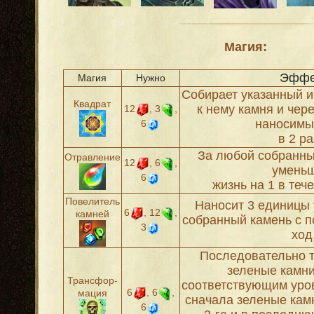
Магия:
Эффе
Магия
Нужно
Собирает указанный и
Квадрат
к нему камня и чер
12
, 3
,
наносимы
6
в 2 ра
За любой собранны
Отравление
12
, 6
,
умень
6
жизнь на 1 в теч
Повелитель
Наносит 3 единицы 
6
, 12
,
камней
собранный камень с п
3
ход
Последовательно 
зеленые камни
Трансфор-
соответствующим уров
6
, 6
,
мация
сначала зеленые камн
6