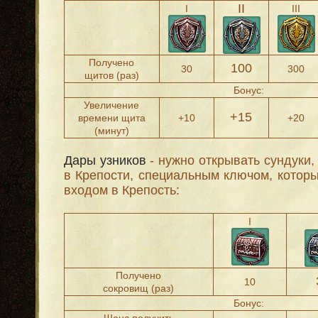
II
I
III
Получено
100
30
300
щитов (раз)
Бонус:
Увеличение
+15
времени щита
+10
+20
(минут)
Дары узников
- нужно открывать сундуки
в Крепости, специальным ключом, котор
входом в Крепость:
I
Получено
10
сокровищ (раз)
Бонус: