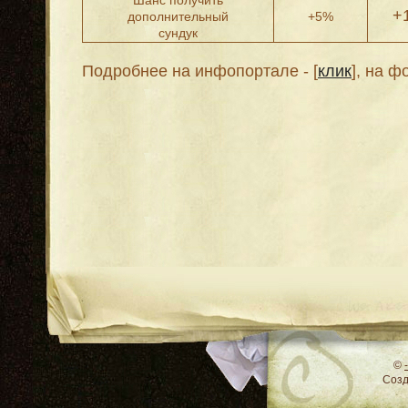
Шанс получить
+
дополнительный
+5%
сундук
Подробнее на инфопортале - [
клик
], на ф
RSS
©
Соз