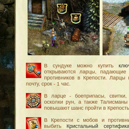
В сундуке можно купить
клю
открываются ларцы, падающие
противников в Крепости. Ларцы
почту, срок - 1 час.
В ларце - боеприпасы, свитки,
осколки рун, а также Талисманы
повышают шанс пройти в Крепость
В Крепости с мобов и противн
выбить
Кристальный сертифика