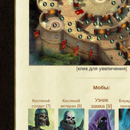
[
клик для увеличения
]
Мобы:
Узник
Костяной
Костяной
Блуж
замка [9]
солдат [7]
ветеран [8]
призр