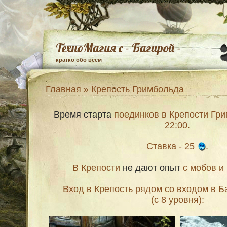
ТехноМагия с - Багирой -
кратко обо всём
Главная
» Крепость Гримбольда
Время старта
поединков в Крепости Гри
22:00.
Ставка - 25
.
В Крепости
не дают опыт
с мобов и 
Вход в Крепость рядом со входом в 
(с 8 уровня):