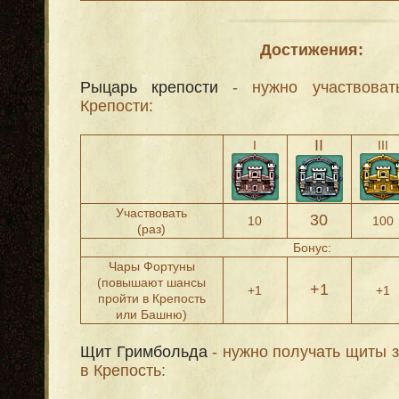
Достижения:
Рыцарь крепости
- нужно участвоват
Крепости:
II
I
III
Участвовать
30
10
100
(раз)
Бонус:
Чары Фортуны
(повышают шансы
+1
+1
+1
пройти в Крепость
или Башню)
Щит Гримбольда
- нужно получать щиты з
в Крепость: