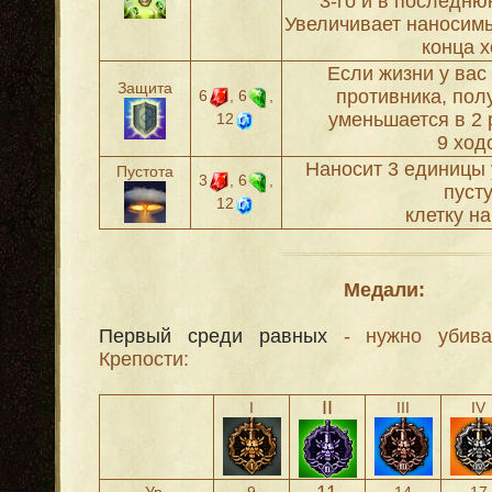
3-го и в последню
Увеличивает наносимы
конца х
Если жизни у вас
Защита
противника, пол
6
, 6
,
уменьшается в 2 
12
9 ход
Наносит 3 единицы 
Пустота
3
, 6
,
пуст
12
клетку на
Медали:
Первый среди равных
- нужно убива
Крепости:
II
I
III
IV