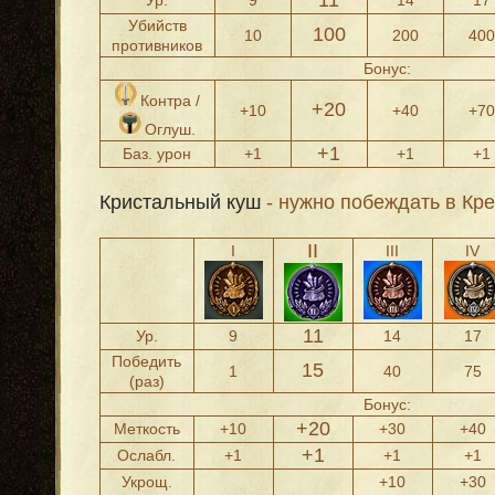
11
Ур.
9
14
17
Убийств
100
10
200
400
противников
Бонус:
Контра /
+20
+10
+40
+70
Оглуш.
+1
Баз. урон
+1
+1
+1
Кристальный куш
- нужно побеждать в Кре
II
I
III
IV
11
Ур.
9
14
17
Победить
15
1
40
75
(раз)
Бонус:
+20
Меткость
+10
+30
+40
+1
Ослабл.
+1
+1
+1
Укрощ.
+10
+30