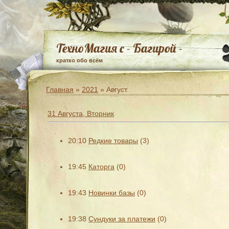
ТехноМагия с - Багирой -
кратко обо всём
Главная
»
2021
»
Август
31 Августа, Вторник
20:10
Редкие товары
(3)
19:45
Каторга
(0)
19:43
Новинки базы
(0)
19:38
Сундуки за платежи
(0)