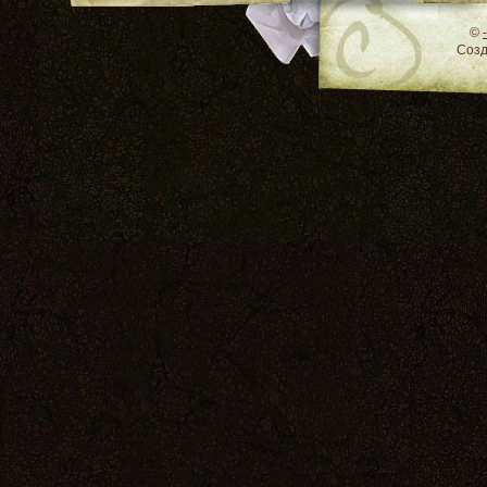
RSS
©
Соз