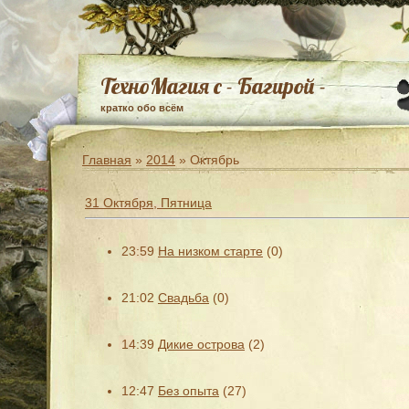
ТехноМагия с - Багирой -
кратко обо всём
Главная
»
2014
»
Октябрь
31 Октября, Пятница
23:59
На низком старте
(0)
21:02
Свадьба
(0)
14:39
Дикие острова
(2)
12:47
Без опыта
(27)