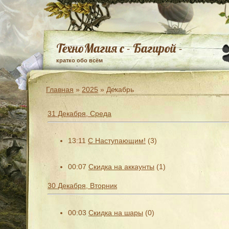
ТехноМагия с - Багирой -
кратко обо всём
Главная
»
2025
»
Декабрь
31 Декабря, Среда
13:11
С Наступающим!
(3)
00:07
Скидка на аккаунты
(1)
30 Декабря, Вторник
00:03
Скидка на шары
(0)