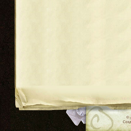
RSS
©
Соз