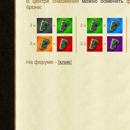
В центре снабжения
можно обменять
фр
брони:
2 х
=
2 х
=
2 х
=
2 х
=
На форуме - [
клик
]