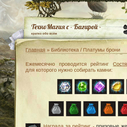
ТехноМагия с - Багирой -
кратко обо всём
Главная
» Библиотека / Платумы брони
Ежемесячно проводится рейтинг
Состя
для которого нужно собирать камни:
Награда за рейтинг -
призовые ж