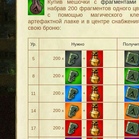
Купив мешочки с
фрагментами
набрав 200 фрагментов одного ц
с помощью магического кле
артефактной лавке и в центре снабжения
свою броню:
Ур.
Нужно
Получи
200 х
+
5
200 х
+
8
200 х
+
11
200 х
+
14
200 х
+
17