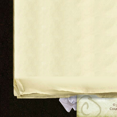
RSS
©
Соз