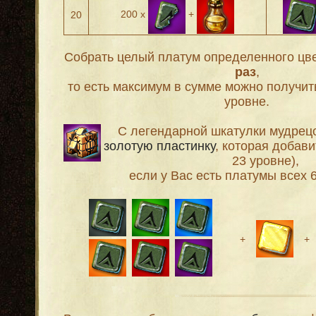
200 х
+
20
Собрать целый платум определенного цв
раз
,
то есть максимум в сумме можно получит
уровне.
С легендарной шкатулки мудрец
золотую пластинку
, которая добави
23 уровне),
если у Вас есть платумы всех 6
+
+