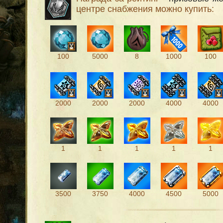
центре снабжения можно купить:
100
5000
8
1000
100
2000
2000
2000
4000
4000
1
1
1
1
1
3500
3750
4000
4500
5000