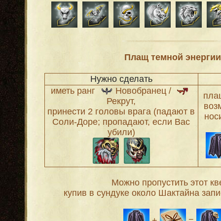
Плащ темной энерги
Нужно сделать
иметь ранг
Новобранец /
пла
Рекрут,
воз
принести 2 головы врага (падают в
нос
Соли-Доре; пропадают, если Вас
убили)
Можно пропустить этот кве
купив в сундуке около Шактайна запи
+
=