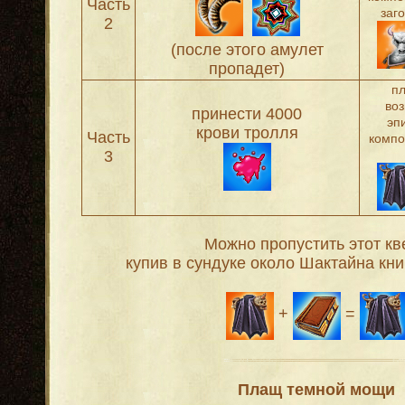
Часть
заг
2
(после этого амулет
пропадет)
п
во
принести 4000
эп
крови тролля
Часть
компо
3
Можно пропустить этот кве
купив в сундуке около Шактайна кни
+
=
Плащ темной мощи