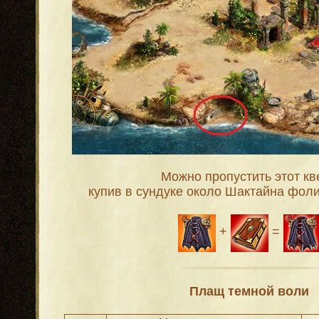
Можно пропустить этот кве
купив в сундуке около Шактайна фол
+
=
Плащ темной воли