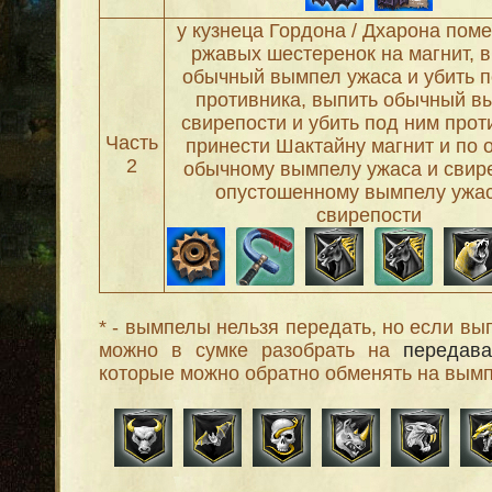
у кузнеца Гордона / Дхарона поме
ржавых шестеренок на магнит, 
обычный вымпел ужаса и убить 
противника, выпить обычный в
свирепости и убить под ним прот
Часть
принести Шактайну магнит и по 
2
обычному вымпелу ужаса и свир
опустошенному вымпелу ужас
свирепости
* - вымпелы нельзя передать, но если вып
можно в сумке разобрать на
передав
которые можно обратно обменять на вым