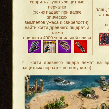
сварить / купить защитные
перчатки
плащ 
(эскиз падает при варке
а та
эпических
вымпелов ужаса и свирепости),
н
найти когти древнего ящера*, а
также
принести 4000 чернильной слизи
* - когти древнего ящера лежат на ар
защитных перчаток не получится):