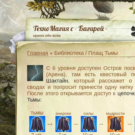
ТехноМагия с - Багирой -
кратко обо всём
Главная
» Библиотека / Плащ Тьмы
С 6 уровня доступен Остров пос
(Арена), там есть квестовый п
Шактайн
, который расскажет о
сводах и попросит принести одну нитку
После этого открывается доступ к
цепочк
Тьмы
:
тьмы
энергии
силы
мудрости
–›
–›
–›
–›
7 ур.
10 ур.
10 ур.