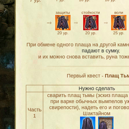
7 ур.
защиты
стойкости
воли
–›
–›
–›
20 ур.
20 ур.
25 ур.
При обмене одного плаща на другой кам
падают в сумку
,
и их можно снова вставить, руна тож
Первый квест -
Плащ Ть
Нужно сделать
сварить плащ тьмы (эскиз плаща
при варке обычных вымпелов у
свирепости), надеть его и погов
Часть
Шактайном
1