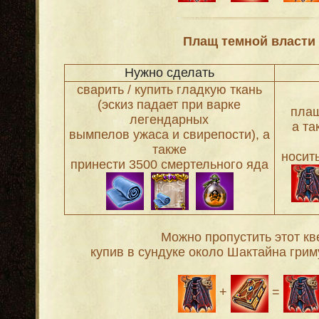
Плащ темной власти
Нужно сделать
сварить / купить гладкую ткань
(эскиз падает при варке
плащ
легендарных
а та
вымпелов ужаса и свирепости), а
также
носит
принести 3500 смертельного яда
Можно пропустить этот кве
купив в сундуке около Шактайна грим
+
=