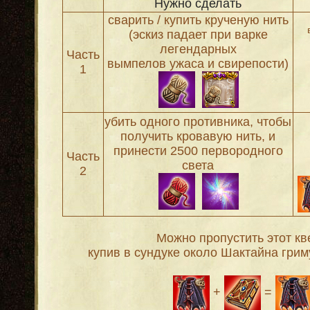
Нужно сделать
сварить / купить крученую нить
(эскиз падает при варке
легендарных
Часть
вымпелов ужаса и свирепости)
1
убить одного противника, чтобы
получить кровавую нить, и
принести 2500 первородного
Часть
света
2
Можно пропустить этот кве
купив в сундуке около Шактайна грим
+
=