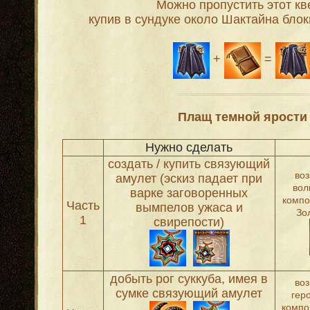
Можно пропустить этот кве
купив в сундуке около Шактайна блок
+
=
Плащ темной ярости
Нужно сделать
создать / купить связующий
во
амулет (эскиз падает при
вол
варке заговоренных
компо
Часть
вымпелов ужаса и
Зо
1
свирепости)
добыть рог суккуба, имея в
во
сумке связующий амулет
гер
компо