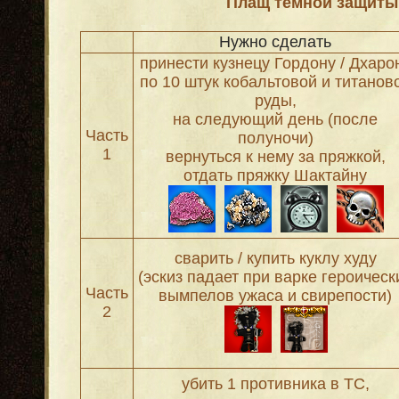
Плащ темной защиты
Нужно сделать
принести кузнецу Гордону / Дхаро
по 10 штук кобальтовой и титанов
руды,
на следующий день (после
Часть
полуночи)
1
вернуться к нему за пряжкой,
отдать пряжку Шактайну
сварить / купить куклу худу
(эскиз падает при варке героическ
Часть
вымпелов ужаса и свирепости)
2
убить 1 противника в ТС,