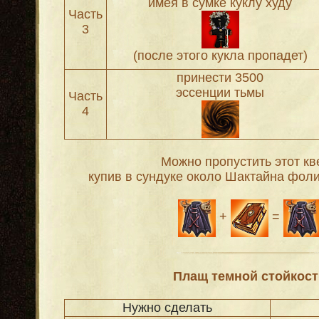
имея в сумке куклу худу
Часть
3
(после этого кукла пропадет)
принести 3500
эссенции тьмы
Часть
4
Можно пропустить этот кве
купив в сундуке около Шактайна фол
+
=
Плащ темной стойкост
Нужно сделать