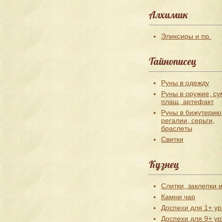
Алхимик
Эликсиры и пр.
Тайнописец
Руны в одежду
Руны в оружие, су
плащ, артефакт
Руны в бижутерию
регалии, серьги,
браслеты
Свитки
Кузнец
Слитки, заклепки и
Камни чар
Доспехи для 1+ ур
Доспехи для 9+ ур