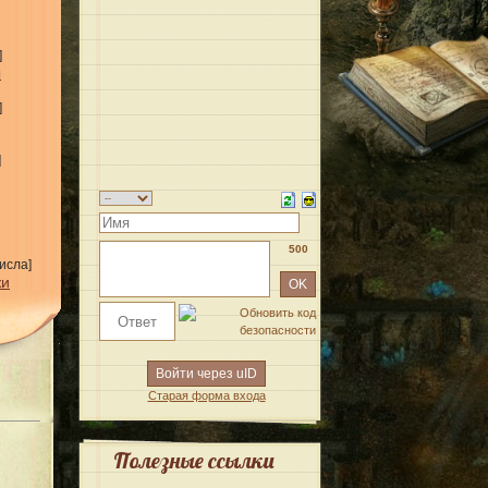
]
ы
]
]
500
исла]
жи
Войти через uID
Старая форма входа
Полезные ссылки