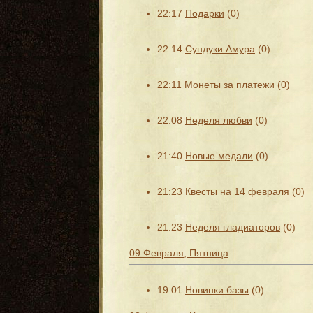
22:17
Подарки
(0)
22:14
Сундуки Амура
(0)
22:11
Монеты за платежи
(0)
22:08
Неделя любви
(0)
21:40
Новые медали
(0)
21:23
Квесты на 14 февраля
(0)
21:23
Неделя гладиаторов
(0)
09 Февраля, Пятница
19:01
Новинки базы
(0)