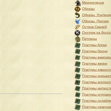
Мрачнолесье
Образы
Образы. Усилени
Образы. Прочие
Остров Свадеб
Охотник на боссо
Питомцы
Платумы блока
Платумы брони
Платумы вампир
Платумы жизни
Платумы изворот
Платумы инициа
Платумы контрат
Платумы меткост
Платумы оглуше
Платумы ослабл
Платумы разруш