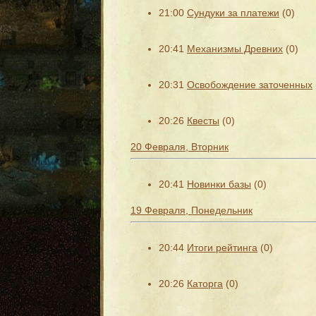
21:00
Сундуки за платежи
(0)
20:41
Механизмы Древних
(0)
20:31
Освобождение заточенных
20:26
Квесты
(0)
20 Февраля, Вторник
20:41
Новинки базы
(0)
19 Февраля, Понедельник
20:44
Итоги рейтинга
(0)
20:26
Каторга
(0)