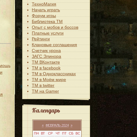
ТехноМагия
Начать играть
Форум игры
Библиотека ТМ
Опыт с мобов и боссов
Платные услуги
Рейтинги
Клановые соглашения
Счетчик урона
ЗАГС Элинора
ТМ ВКонтакте
омощь
ТМ в facebook
жи
ТМ в Одноклассниках
ТМ в Моём мире
ТМ в twitter
ТМ на Gamer
ья
Календарь
«
ФЕВРАЛЬ 2024
»
ПН
ВТ
СР
ЧТ
ПТ
СБ
ВС