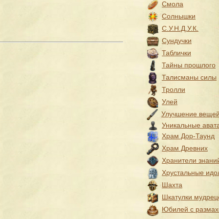
Смола
Солнышки
С.У.Н.Д.У.К.
Сундучки
Таблички
Тайны прошлого
Талисманы силы
Тролли
Улей
Улучшение веще
Уникальные ават
Храм Дор-Таунд
Храм Древних
Хранители знани
Хрустальные идо
Шахта
Шкатулки мудрец
Юбилей с разма