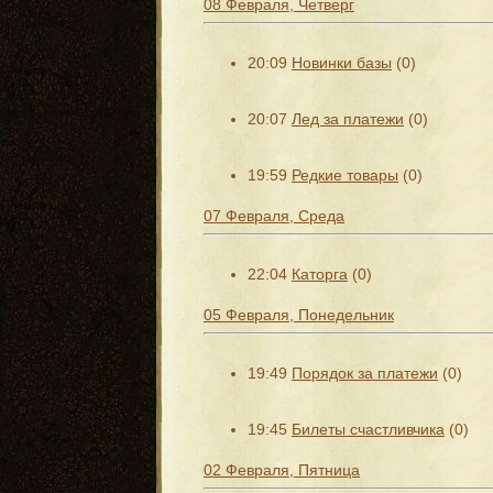
08 Февраля, Четверг
20:09
Новинки базы
(0)
20:07
Лед за платежи
(0)
19:59
Редкие товары
(0)
07 Февраля, Среда
22:04
Каторга
(0)
05 Февраля, Понедельник
19:49
Порядок за платежи
(0)
19:45
Билеты счастливчика
(0)
02 Февраля, Пятница