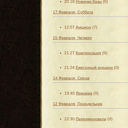
20:18
Новинки базы
(0)
17 Февраля, Суббота
12:07
Аукцион
(7)
15 Февраля, Четверг
21:27
Компенсация
(0)
21:24
Ежегодный аукцион
(0)
14 Февраля, Среда
19:40
Ярмарка
(0)
12 Февраля, Понедельник
22:30
Переименовали
(0)