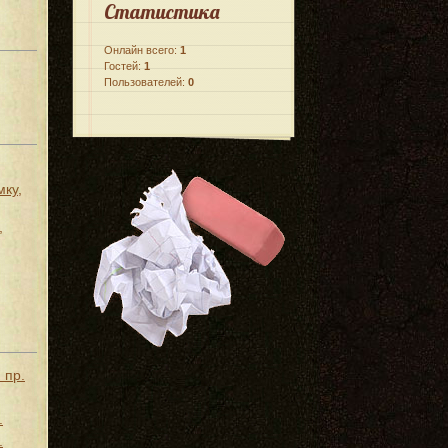
Статистика
Онлайн всего:
1
Гостей:
1
Пользователей:
0
мку,
,
 пр.
.
.