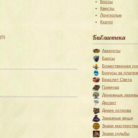
Боссы
Квесты
Лонгхольм
Кхатог
Библиотека
(0)
Аккаунты
Барсы
Божественная п
Бонусы за плате
Браслет Света
Гримуар
Денежные дерев
Десант
Дикие острова
Заказные вещи
Знаки мастерства
Знаки судьбы