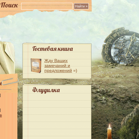
Поиск
Гостевая книга
Жду Ваших
замечаний и
предложений
=)
ы
Флудилка
]
]
в