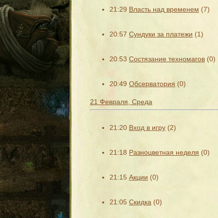
21:29
Власть над временем
(7)
20:57
Сундуки за платежи
(1)
20:53
Состязание техномагов
(0)
20:49
Обсерватория
(0)
21 Февраля, Среда
21:20
Вход в игру
(2)
21:18
Разноцветная неделя
(0)
21:15
Акции
(0)
21:05
Скидка
(0)