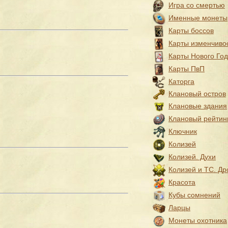
Игра со смертью
Именные монеты
Карты боссов
Карты изменчиво
Карты Нового Го
Карты ПвП
Каторга
Клановый остров
Клановые здания
Клановый рейтин
Ключник
Колизей
Колизей. Духи
Колизей и ТС. Др
Красота
Кубы сомнений
Ларцы
Монеты охотника