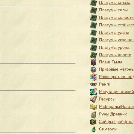
Платумы сглаза
Платумы силы
Платумы сопроти
Платумы стойкос
Платумы удачи
Платумы укроще
Платумы урона
Платумы ярости
Плащ Тьмы
Призовые жетон
Разноцветная не
Ранги
Репутация стихий
Ресурсы
Рефералы/Наста
Руны Древних
Сейфы Гробфтов
Символы