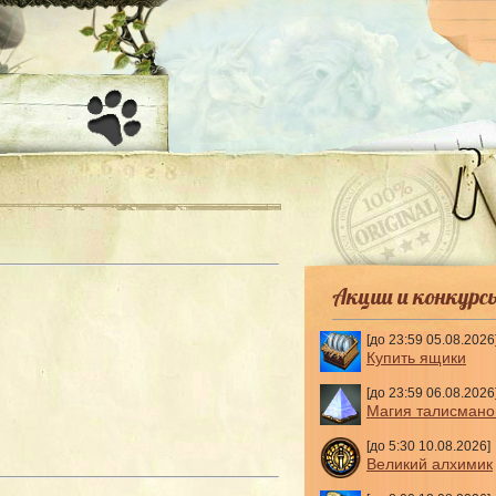
-
Акции и конкурс
[до 23:59 05.08.2026
Купить ящики
[до 23:59 06.08.2026
Магия талисмано
[до 5:30 10.08.2026]
Великий алхимик