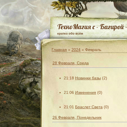
ТехноМагия с - Багирой 
кратко обо всём
Главная
»
2024
»
Февраль
28 Февраля, Среда
21:18
Новинки базы
(2)
21:06
Изменения
(0)
21:01
Браслет Света
(0)
26 Февраля, Понедельник