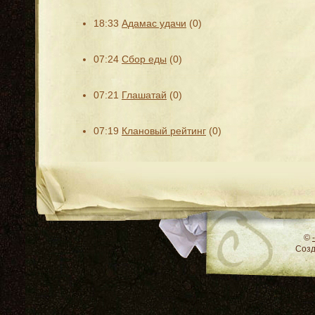
18:33
Адамас удачи
(0)
07:24
Сбор еды
(0)
07:21
Глашатай
(0)
07:19
Клановый рейтинг
(0)
RSS
©
Соз