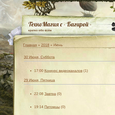
ТехноМагия с - Багирой -
кратко обо всём
Главная
»
2018
»
Июнь
30 Июня, Суббота
17:00
Конкурс видеоканалов
(1)
29 Июня, Пятница
22:08
Завтра
(0)
19:14
Питомцы
(0)