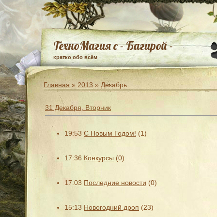
ТехноМагия с - Багирой -
кратко обо всём
Главная
»
2013
»
Декабрь
31 Декабря, Вторник
19:53
С Новым Годом!
(1)
17:36
Конкурсы
(0)
17:03
Последние новости
(0)
15:13
Новогодний дроп
(23)