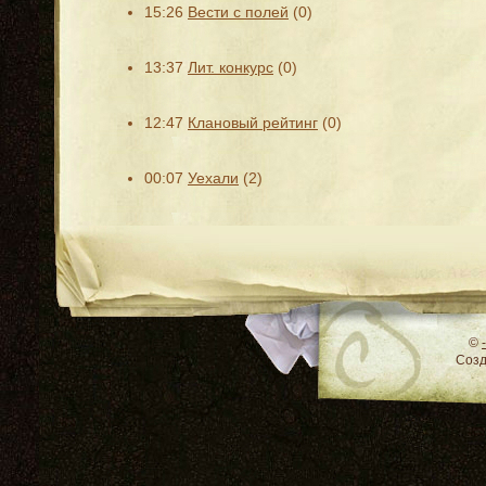
15:26
Вести с полей
(0)
13:37
Лит. конкурс
(0)
12:47
Клановый рейтинг
(0)
00:07
Уехали
(2)
RSS
©
Соз