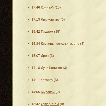
17:46
Колизей
(10)
17:13
Лит. конкурс
(0)
15:42
Падаем
(35)
15:34
Крупицы, осколки, зерна
(5)
15:07
Дроп
(3)
14:18
Духи Колизея
(3)
14:11
Каторга
(5)
14:05
Муравей
(0)
13:42
Супер гном
(0)