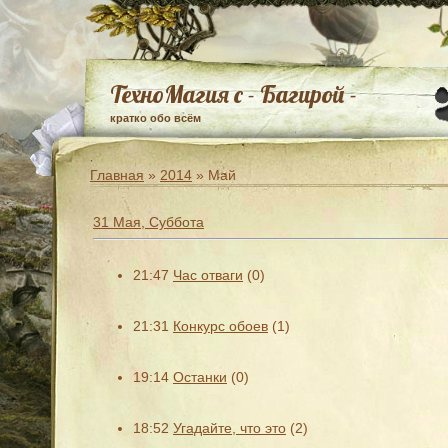
ТехноМагия с - Багирой -
кратко обо всём
Главная
»
2014
»
Май
31 Мая, Суббота
21:47
Час отваги
(0)
21:31
Конкурс обоев
(1)
19:14
Останки
(0)
18:52
Угадайте, что это
(2)