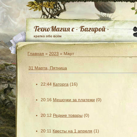
ТехноМагия с - Багирой -
кратко обо всём
Главная
»
2023
»
Март
31 Марта, Пятница
22:44
Каторга
(16)
20:16
Мешочки за платежи
(0)
20:12
Редкие товары
(0)
20:11
Квесты на 1 апреля
(1)