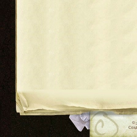
RSS
©
Соз