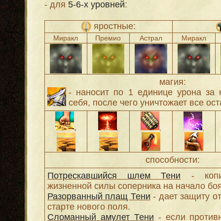
- для
5-6-х уровней
:
яростные:
Миракл
Премио
Астрал
Миракл
магия:
- наносит по 1 единице урона за
себя, после чего уничтожает все ос
,
,
,
,
способности:
Потрескавшийся шлем Тени
- копир
жизненной силы соперника на начало боя
Разорванный плащ Тени
- дает защиту от
старте нового поля.
Сломанный амулет Тени
- если против