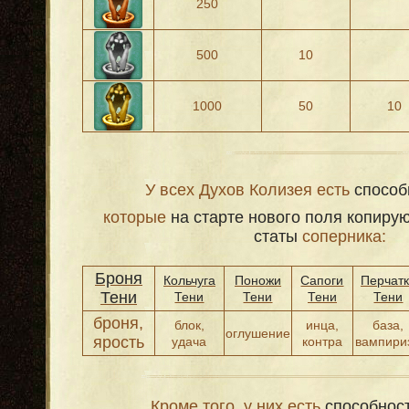
250
500
10
1000
50
10
У всех Духов Колизея есть
спосо
которые
на старте нового поля копиру
статы
соперника:
Броня
Кольчуга
Поножи
Сапоги
Перчат
Тени
Тени
Тени
Тени
Тени
броня,
блок,
инца,
база,
оглушение
ярость
удача
контра
вампири
Кроме того, у них есть
способнос