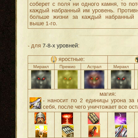
соберет с поля ни одного камня, то пот
каждый набранный им уровень. Против
больше жизни за каждый набранный 
выше 1-го.
- для
7-8-х уровней
:
яростные:
Миракл
Премио
Астрал
Миракл
магия:
- наносит по 2 единицы урона за
себя, после чего уничтожает все ос
,
,
,
,