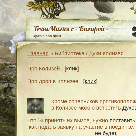
ТехноМагия с - Багирой -
кратко обо всём
Главная
» Библиотека / Духи Колизея
Про Колизей - [
клик
]
Про дроп в Колизее - [
клик
]
Кроме соперников противополож
в Колизее можно встретить
Духо
Чтобы принять их вызов, нужно
поставить
как подать заявку на участие в поединке,
не будет
,