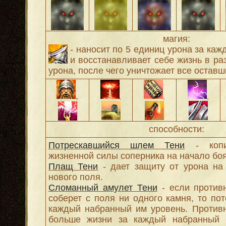
магия:
- наносит по 5 единиц урона за каж
и восстанавливает себе жизнь в ра
урона, после чего уничтожает все оставш
,
,
,
,
способности:
Потрескавшийся шлем Тени
- копир
жизненной силы соперника на начало боя
Плащ Тени
- дает защиту от урона на
нового поля.
Сломанный амулет Тени
- если против
соберет с поля ни одного камня, то пот
каждый набранный им уровень. Против
больше жизни за каждый набранный 