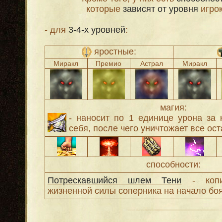
которые
зависят от уровня
игро
- для
3-4-х уровней
:
яростные:
Миракл
Премио
Астрал
Миракл
магия:
- наносит по 1 единице урона за
себя, после чего уничтожает все ос
способности:
Потрескавшийся шлем Тени
- копир
жизненной силы соперника на начало боя