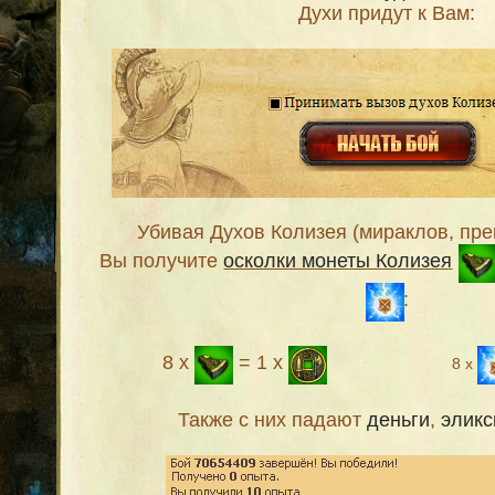
Духи придут к Вам:
Убивая Духов Колизея (мираклов, пре
Вы получите
осколки монеты Колизея
:
8 х
= 1 х
8 х
Также с них падают
деньги
,
элик