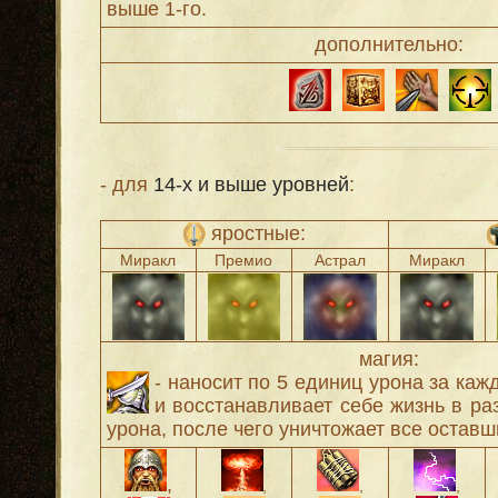
выше 1-го.
дополнительно:
- для
14-х и выше уровней
:
яростные:
Миракл
Премио
Астрал
Миракл
магия:
- наносит по 5 единиц урона за каж
и восстанавливает себе жизнь в ра
урона, после чего уничтожает все оставш
,
,
,
,