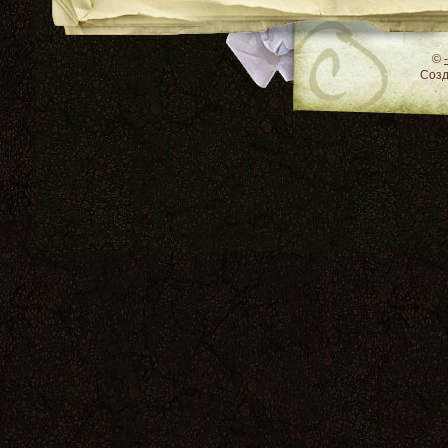
RSS
©
Соз