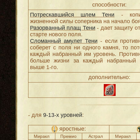
способности:
Потрескавшийся шлем Тени
- копир
жизненной силы соперника на начало боя
Разорванный плащ Тени
- дает защиту от
старте нового поля.
Сломанный амулет Тени
- если против
соберет с поля ни одного камня, то пот
каждый набранный им уровень. Против
больше жизни за каждый набранный 
выше 1-го.
дополнительно:
- для
9-13-х уровней
:
яростные:
Миракл
Премио
Астрал
Миракл