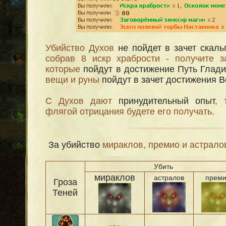
Убийство Духов
не пойдет в зачет скал
собрав 8 искр храбрости - получите з
которые
пойдут в достижение Путь Глад
вещи и руны
пойдут в зачет достижения В
С Духов дают
принудительный опыт
, 
флягой отрицания будете его получать.
За убийство
мираклов, премио и астрало
Убить
мираклов
астралов
прем
Гроза
Теней