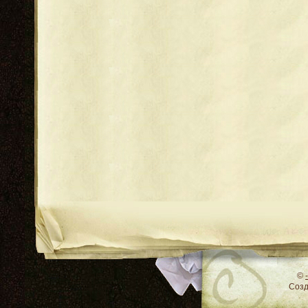
RSS
©
Соз