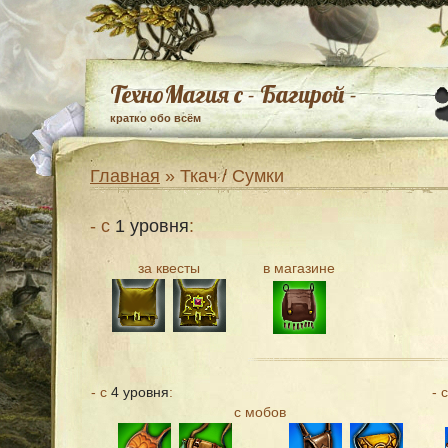
ТехноМагия с - Багирой -
кратко обо всём
Главная
» Ткач / Сумки
- с
1 уровня
:
за квесты
в магазине
- с
4 уровня
:
- 
с мобов