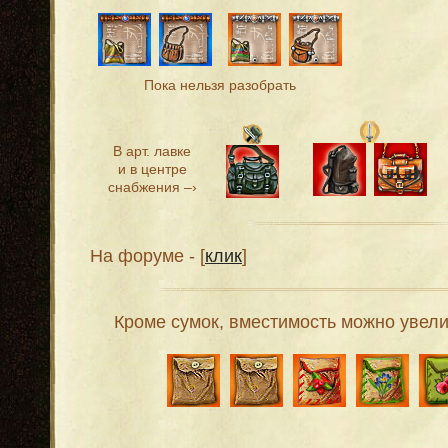
Пока нельзя разобрать
В арт. лавке
и в центре
снабжения –›
На форуме - [
клик
]
Кроме сумок, вместимость можно увел