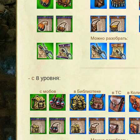
Можно разобрать:
- с
8 уровня
:
с мобов
в Библиотеке
в ТС
в Кол