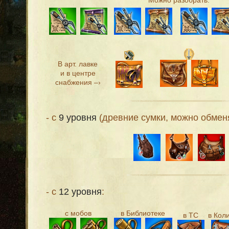
Можно разобрать:
В арт. лавке
и в центре
снабжения –›
- с
9 уровня
(древние сумки, можно обменя
- с
12 уровня
:
с мобов
в Библиотеке
в ТС
в Кол