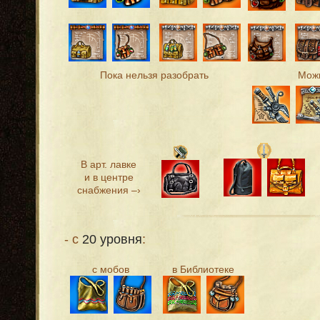
Пока нельзя разобрать
Можн
В арт. лавке
и в центре
снабжения –›
- с
20 уровня
:
с мобов
в Библиотеке