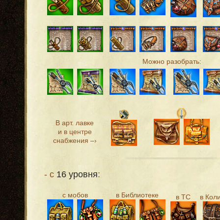
Можно разобрать:
В арт. лавке
и в центре
снабжения –›
- с
16 уровня
:
с мобов
в Библиотеке
в ТС
в Кол