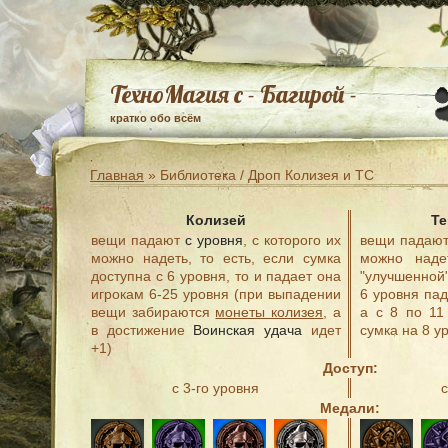
ТехноМагия с - Багирой -
кратко обо всём
Главная
» Библиотека / Дроп Колизея и ТС
Колизей
Т
вещи падают
с уровня
, с которого их
вещи падаю
можно надеть, то есть, если сумка
можно над
доступна с 6 уровня, то и падает она
"улучшенной
игрокам 6-25 уровня (при выпадении
6 уровня пад
вещи забираются
монеты колизея
, а
а с 8 по 11
в достижение
Воинская удача
идет
сумка на 8 у
+1)
Доступ:
с 3-го уровня
Медали: