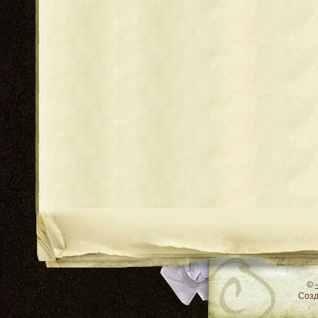
RSS
©
Соз