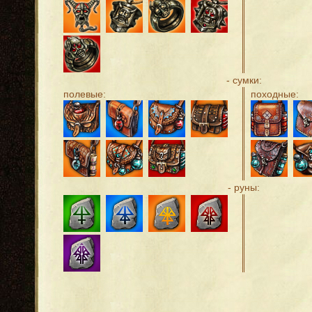
- сумки:
полевые:
походные:
- руны: