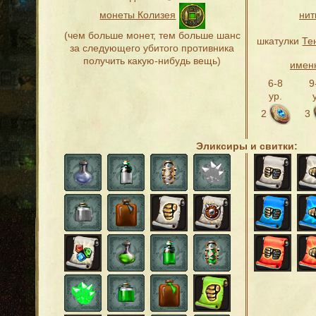
монеты Колизея
нит
(чем больше монет, тем больше шанс
шкатулки
Те
за следующего убитого противника
получить какую-нибудь вещь)
имен
6-8
9
ур.
2
3
Эликсиры и свитки: