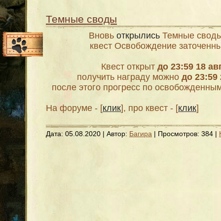
Темные своды
Вновь
открылись
Темные своды
квест Освобождение заточенны
Квест открыт
до 23:59 18 ав
получить награду можно
до 23:59
после этого прогресс по освобожденн
На форуме - [
клик
], про квест - [
клик
]
Дата:
05.08.2020
| Автор:
Багира
| Просмотров: 384 |