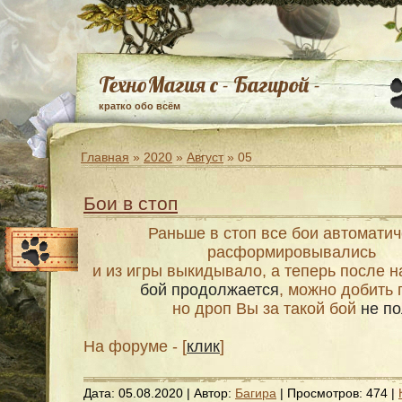
ТехноМагия с - Багирой -
кратко обо всём
Главная
»
2020
»
Август
»
05
Бои в стоп
Раньше в стоп все бои автомати
расформировывались
и из игры выкидывало, а теперь после н
бой продолжается
, можно добить 
но дроп Вы за такой бой
не п
На форуме - [
клик
]
Дата:
05.08.2020
| Автор:
Багира
| Просмотров: 474 |