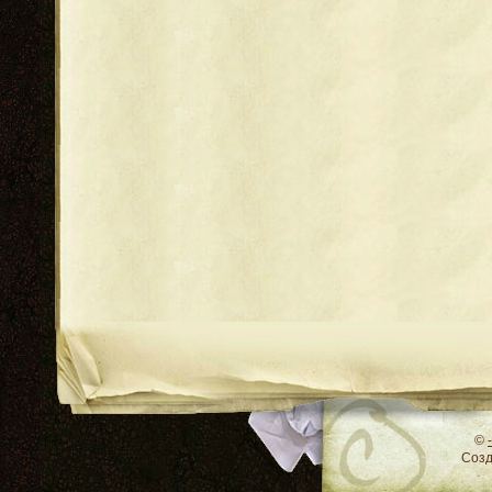
RSS
©
Соз