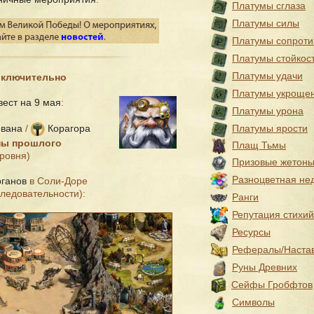
Платумы сглаза
Платумы силы
Платумы сопроти
Платумы стойкос
Платумы удачи
 включительно
Платумы укроще
вест на 9 мая
:
Платумы урона
вана
/
Корагора
Платумы ярости
ны прошлого
Плащ Тьмы
уровня)
Призовые жетон
Разноцветная не
рганов
в Соли-Доре
ледовательности):
Ранги
Репутация стихий
Ресурсы
Рефералы/Наста
Руны Древних
Сейфы Гробфтов
Символы