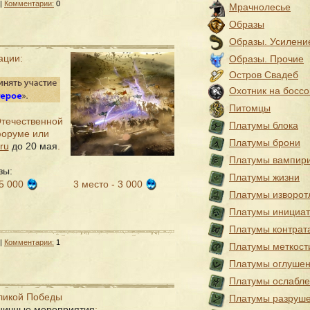
 |
Комментарии:
0
Мрачнолесье
Образы
Образы. Усилени
ации:
Образы. Прочие
Остров Свадеб
Охотник на боссо
Питомцы
Отечественной
Платумы блока
форуме или
Платумы брони
ru
до 20 мая
.
Платумы вампир
зы:
Платумы жизни
 5 000
3 место - 3 000
Платумы изворот
Платумы инициа
Платумы контрат
 |
Комментарии:
1
Платумы меткост
Платумы оглуше
Платумы ослабл
еликой Победы
Платумы разруш
ничные мероприятия
: