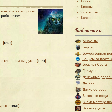
Боссы
Квесты
ответила на вопросы
Лонгхольм
зработчикам
:
Кхатог
Библиотека
Аккаунты
- [
клик
];
Барсы
Божественная п
Бонусы за плате
в клановом сундуке - [
клик
];
Браслет Света
Гримуар
Денежные дерев
Десант
Дикие острова
Заказные вещи
Знаки мастерства
ры) - [
клик
];
Знаки судьбы