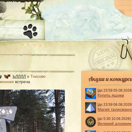
-
ЬЛЛЛЛ
в Токсово
Акции и конкурс
ционная
встреча
.
[до 23:59 05.08.2026
Купить ящики
[до 23:59 06.08.2026
Магия талисмано
[до 5:30 10.08.2026]
Великий алхимик