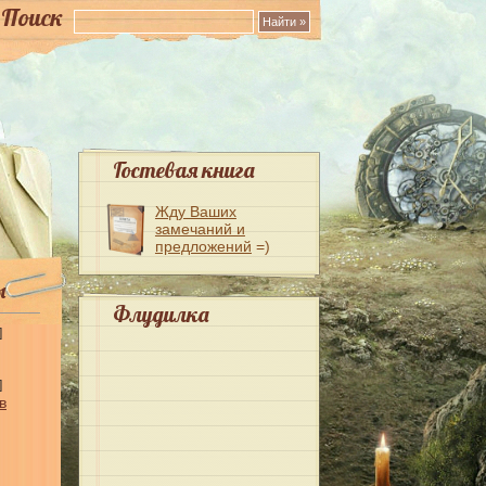
Поиск
Гостевая книга
Жду Ваших
замечаний и
предложений
=)
ы
Флудилка
]
]
в