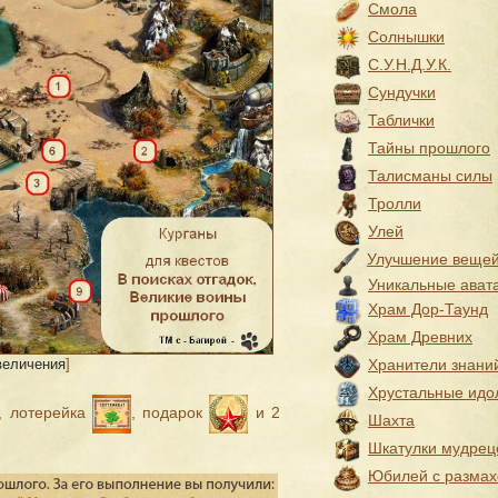
Смола
Солнышки
С.У.Н.Д.У.К.
Сундучки
Таблички
Тайны прошлого
Талисманы силы
Тролли
Улей
Улучшение веще
Уникальные ават
Храм Дор-Таунд
Храм Древних
величения
]
Хранители знани
Хрустальные идо
, лотерейка
, подарок
и 2
Шахта
Шкатулки мудрец
Юбилей с разма