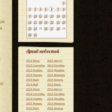
1
2
3
4
5
6
7
8
9
10
11
12
13
14
15
сти
16
17
18
19
20
21
22
да
23
24
25
26
27
28
29
30
31
Архив новостей
г
2013 Июль
2013 Август
2013 Сентябрь
2013 Октябрь
2013 Ноябрь
2013 Декабрь
2014 Январь
2014 Февраль
2014 Март
2014 Апрель
оп
2014 Май
2014 Июнь
2014 Июль
2014 Август
2014 Сентябрь
2014 Октябрь
2014 Ноябрь
2014 Декабрь
2015 Январь
2015 Февраль
2015 Март
2015 Апрель