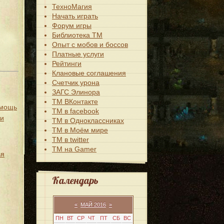
ТехноМагия
Начать играть
Форум игры
Библиотека ТМ
Опыт с мобов и боссов
Платные услуги
Рейтинги
Клановые соглашения
Счетчик урона
ЗАГС Элинора
ТМ ВКонтакте
омощь
ТМ в facebook
жи
ТМ в Одноклассниках
ТМ в Моём мире
ТМ в twitter
ТМ на Gamer
ья
Календарь
«
МАЙ 2016
»
ПН
ВТ
СР
ЧТ
ПТ
СБ
ВС