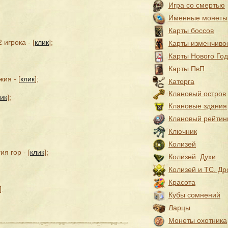
Игра со смертью
Именные монеты
Карты боссов
игрока - [
клик
];
Карты изменчиво
Карты Нового Го
Карты ПвП
ия - [
клик
];
Каторга
Клановый остров
ик
];
Клановые здания
Клановый рейтин
Ключник
Колизей
я гор - [
клик
];
Колизей. Духи
Колизей и ТС. Др
Красота
].
Кубы сомнений
Ларцы
Монеты охотника