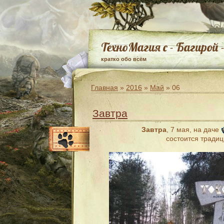
ТехноМагия с - Багирой 
кратко обо всём
Главная
»
2016
»
Май
»
06
Завтра
Завтра
, 7 мая, на даче
состоится тради