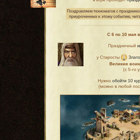
С 6 по 10 мая
Праздничный
к
у Старосты
Злато
Великие вои
(с 5-го 
Нужно
обойти 10 ку
(можно в любой пос