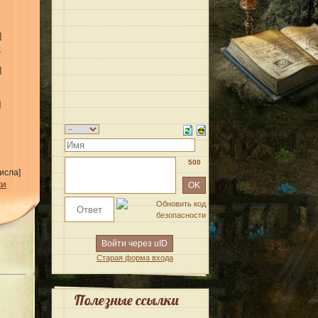
]
ы
]
]
500
исла]
жи
Войти через uID
Старая форма входа
Полезные ссылки