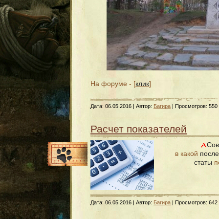
На форуме - [
клик
]
Дата:
06.05.2016
| Автор:
Багира
| Просмотров: 550
Расчет показателей
Сов
в какой
после
статы
п
Дата:
06.05.2016
| Автор:
Багира
| Просмотров: 642