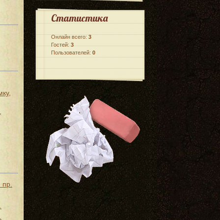
Статистика
Онлайн всего:
3
Гостей:
3
Пользователей:
0
мку,
,
 пр.
.
.