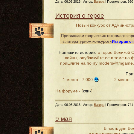
Дата:
06.05.2016
| Автор:
Багира
| Просмотров: 660
История о герое
Новый конкурс от Администр
Напишите историю
о герое Великой 
войны, опубликуйте ее в теме на 
пришлите на почту
moders@tmgame.
При
1 место - 7 000
2 место -
На форуме - [
клик
]
Дата:
06.05.2016
| Автор:
Багира
| Просмотров: 741
9 мая
В честь дня В
в игре проходят
празд