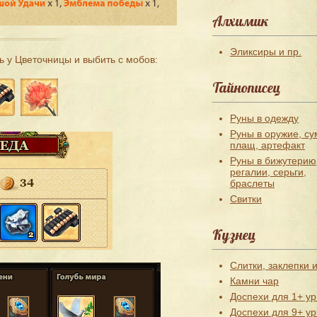
Алхимик
Эликсиры и пр.
 у Цветочницы и выбить с мобов:
Тайнописец
Руны в одежду
Руны в оружие, су
плащ, артефакт
Руны в бижутерию
регалии, серьги,
браслеты
Свитки
Кузнец
Слитки, заклепки и
Камни чар
Доспехи для 1+ ур
Доспехи для 9+ ур