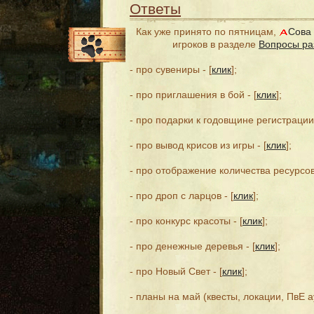
Ответы
Как уже принято по пятницам,
Сова
игроков в разделе
Вопросы ра
- про сувениры - [
клик
];
- про приглашения в бой - [
клик
];
- про подарки к годовщине регистрации 
- про вывод крисов из игры - [
клик
];
- про отображение количества ресурсов 
- про дроп с ларцов - [
клик
];
- про конкурс красоты - [
клик
];
- про денежные деревья - [
клик
];
- про Новый Свет - [
клик
];
- планы на май (квесты, локации, ПвЕ ау