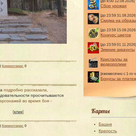
[до 8:00 12.08.2026]
Сбор урожая
[до 23:59 31.08.2026
Скидка на образ
[до 23:59 15.09.2026
Конкурс цветов
[до 23:59 01.11.2026
Зимние аккаунты
Кристаллы за
видеоролики
 |
Комментарии:
0
[ежемесячно с 1-го ч
Бонусы за плате
а
подробно рассказала,
довательности просчитываются
ерсонажей во время боя -
Карты
[
клик
]
Башня
 |
Комментарии:
0
Крепость