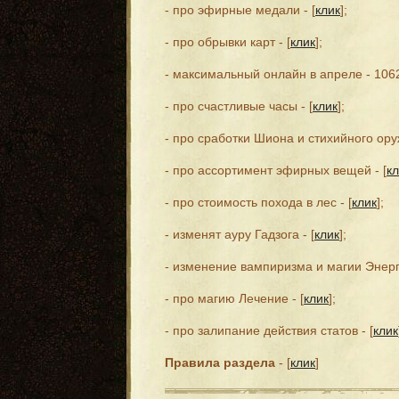
- про эфирные медали - [
клик
];
- про обрывки карт - [
клик
];
- максимальный онлайн в апреле - 1062 
- про счастливые часы - [
клик
];
- про сработки Шиона и стихийного оруж
- про ассортимент эфирных вещей - [
кл
- про стоимость похода в лес - [
клик
];
- изменят ауру Гадзога - [
клик
];
- изменение вампиризма и магии Энерги
- про магию Лечение - [
клик
];
- про залипание действия статов - [
клик
Правила раздела
- [
клик
]