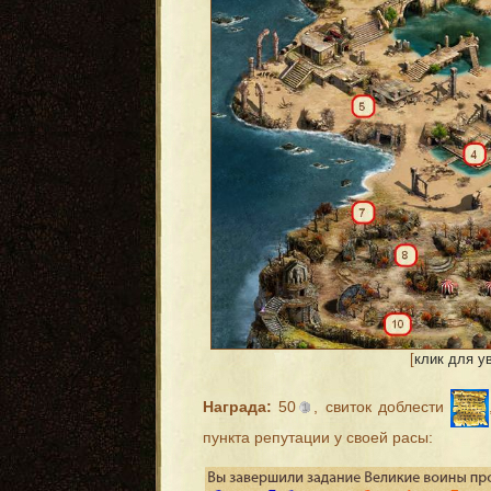
[
клик для у
Награда:
50
, свиток доблести
пункта репутации у своей расы: