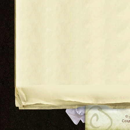
RSS
©
Соз