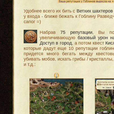
Удобнее всего их бить с
Ветхих шахтеров
у входа - ближе бежать к Гоблину Развед
сапог =)
Набрав
75 репутации
, Вы п
увеличивающую
базовый урон н
Доступ в город
, а потом квест
Кис
которые дадут еще 10 репутации гоблин
придется много бегать между квестов
убивать мобов, искать грибы / кристаллы
и т.д.: