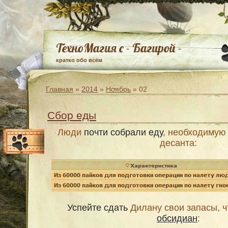
ТехноМагия с - Багирой -
кратко обо всём
Главная
»
2014
»
Ноябрь
»
02
Сбор еды
Люди
почти собрали еду
, необходимую
десанта:
Успейте сдать
Дилану свои запасы, ч
обсидиан
: