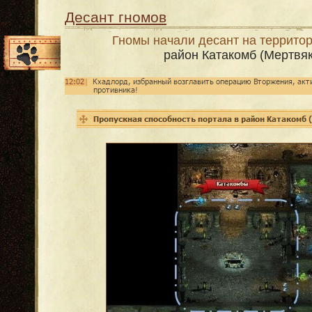
Десант гномов
Гномы начали десант на террито
район Катакомб (Мертвяк