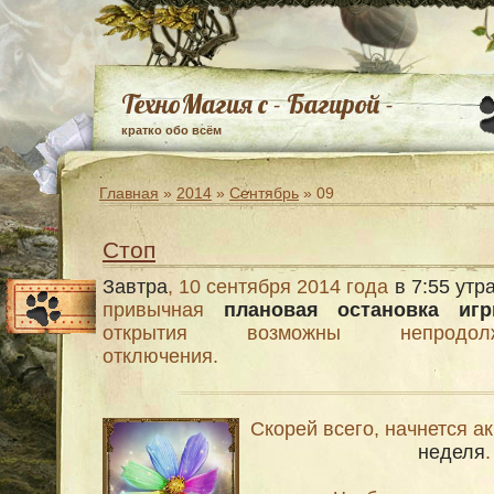
ТехноМагия с - Багирой -
кратко обо всём
Главная
»
2014
»
Сентябрь
»
09
Стоп
Завтра
, 10 сентября 2014 года
в 7:55 утр
привычная
плановая остановка иг
открытия возможны непродолж
отключения.
Скорей всего, начнется а
неделя
.