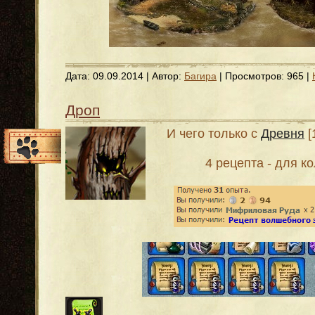
Дата:
09.09.2014
| Автор:
Багира
| Просмотров: 965 |
Дроп
И чего только с
Древня
[
4 рецепта - для к