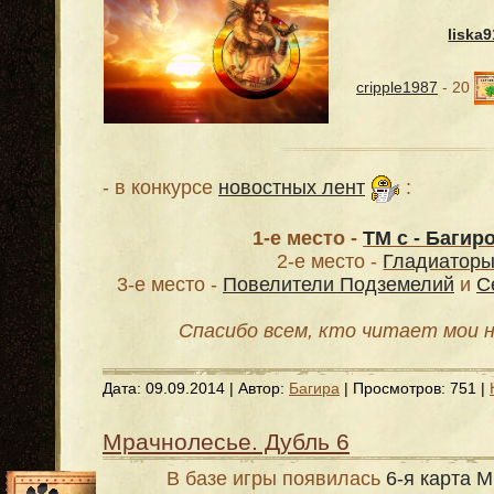
liska9
cripple1987
- 20
- в конкурсе
новостных лент
:
1-е место -
ТМ с - Багиро
2-е место -
Гладиатор
3-е место -
Повелители Подземелий
и
С
Спасибо всем, кто читает мои н
Дата:
09.09.2014
| Автор:
Багира
| Просмотров: 751 |
Мрачнолесье. Дубль 6
В базе игры появилась
6-я карта 