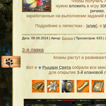
Чтобы получить 
нужно
вложить
в игру
30
ричики
,
заработанные на выполнении заданий 
Подробнее о лепестках - [
клик
], о
Дата:
09.09.2014
| Автор:
Багира
| Просмотров: 633 |
3-я лавка
Кланы растут и развивают
Вот и
Рыцари Света
собрали все кве
для открытия
3-й клановой 