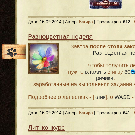
Дата:
16.09.2014
| Автор:
Багира
| Просмотров: 612 |
Разноцветная неделя
Завтра
после стопа зак
Разноцветная н
Чтобы получить ле
нужно
вложить
в игру
30
ричики
,
заработанные на выполнении заданий 
Подробнее о лепестках - [
клик
], о
WASD
- 
Дата:
16.09.2014
| Автор:
Багира
| Просмотров: 641 |
Лит. конкурс