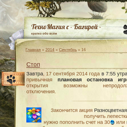
ТехноМагия с - Багирой -
кратко обо всём
Главная
»
2014
»
Сентябрь
»
16
Стоп
Завтра
, 17 сентября 2014 года
в 7:55 утр
привычная
плановая остановка иг
открытия возможны непродолж
отключения.
Закончится акция
Разноцветная
получить лепестк
нужно пополнить счет на 30
или