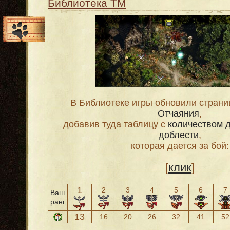
Библиотека ТМ
В Библиотеке игры обновили стран
Отчаяния
,
добавив туда таблицу с
количеством 
доблести
,
которая дается за бой:
[
клик
]
1
2
3
4
5
6
7
Ваш
ранг
13
16
20
26
32
41
52