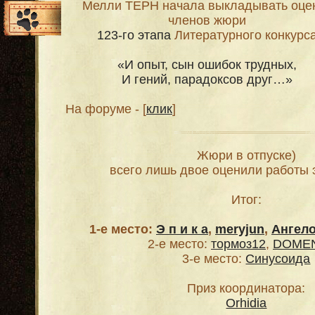
Мелли ТЕРН начала выкладывать оце
членов жюри
12
3
-го этапа
Литературного конкурс
«И опыт, сын ошибок трудных,
И гений, парадоксов друг…»
На форуме - [
клик
]
Жюри в отпуске)
всего лишь двое оценили работы э
Итог:
1-е место:
Э п и к а
,
meryjun
,
Ангело
2-е место:
тормоз12
,
DOME
3-е место:
Синусоида
Приз координатора:
Orhidia