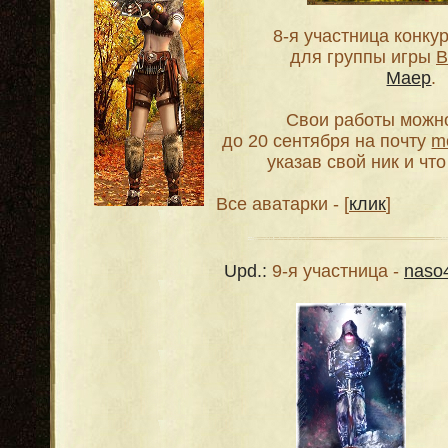
8-я участница конку
для группы игры
В
Маер
.
Свои работы можн
до 20 сентября на почту
m
указав свой ник и чт
Все аватарки - [
клик
]
Upd.:
9-я участница -
naso