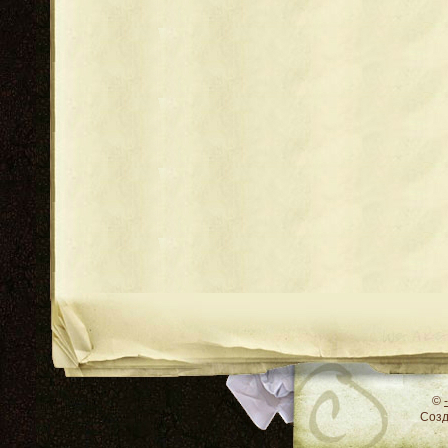
RSS
©
Соз