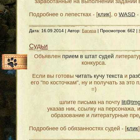
заработанные на выполнении заданий 
Подробнее о лепестках - [
клик
], о
WASD
- 
Дата:
16.09.2014
| Автор:
Багира
| Просмотров: 662 |
Судьи
Объявлен
прием в штат судей
литерату
конкурса.
Если вы готовы
читать кучу текста
и
раз
его "по косточкам", ну и получать за это
=)
шлите письма на почту
lit@tm
указав ник, ссылку на персонажа, и
образование и литературные пре
Подробнее об обязанностях судей - [
клик
]