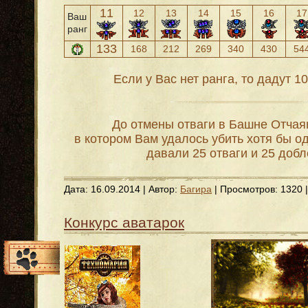
11
12
13
14
15
16
17
Ваш
ранг
133
168
212
269
340
430
54
Если у Вас нет ранга, то дадут 1
До отмены отваги в Башне Отчаян
в котором Вам удалось убить хотя бы о
давали 25 отваги и 25 добл
Дата:
16.09.2014
| Автор:
Багира
| Просмотров: 1320 
Конкурс аватарок