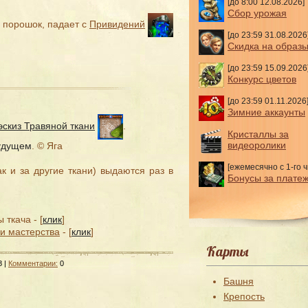
[до 8:00 12.08.2026]
Сбор урожая
 порошок, падает с
Привидений
[до 23:59 31.08.2026
Скидка на образ
[до 23:59 15.09.2026
Конкурс цветов
[до 23:59 01.11.2026
Зимние аккаунты
эскиз Травяной ткани
.
Кристаллы за
видеоролики
удущем
. ©
Яга
[ежемесячно с 1-го ч
ак и за другие ткани) выдаются раз в
Бонусы за плате
 ткача - [
клик
]
и мастерства
- [
клик
]
Карты
8 |
Комментарии:
0
Башня
Крепость