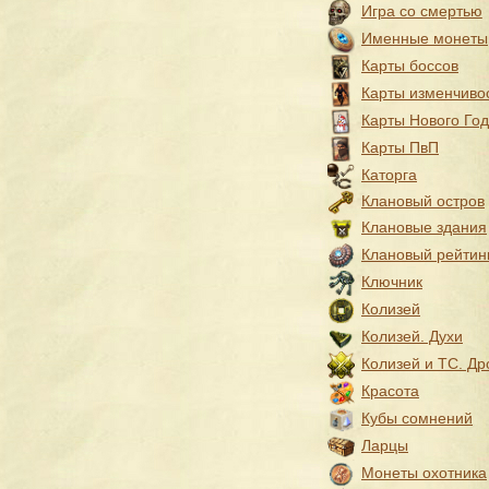
Игра со смертью
Именные монеты
Карты боссов
Карты изменчиво
Карты Нового Го
Карты ПвП
Каторга
Клановый остров
Клановые здания
Клановый рейтин
Ключник
Колизей
Колизей. Духи
Колизей и ТС. Др
Красота
Кубы сомнений
Ларцы
Монеты охотника