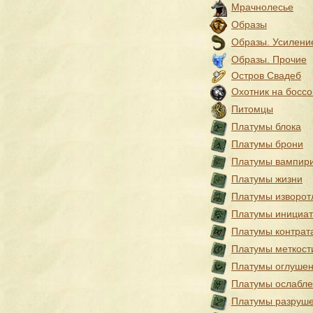
Мрачнолесье
Образы
Образы. Усилени
Образы. Прочие
Остров Свадеб
Охотник на боссо
Питомцы
Платумы блока
Платумы брони
Платумы вампир
Платумы жизни
Платумы изворот
Платумы инициа
Платумы контрат
Платумы меткост
Платумы оглуше
Платумы ослабл
Платумы разруш