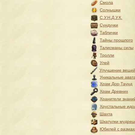
Смола
Солнышки
С.У.Н.Д.У.К.
Сундучки
Таблички
Тайны прошлого
Талисманы силы
Тролли
Улей
Улучшение веще
Уникальные ават
Храм Дор-Таунд
Храм Древних
Хранители знани
Хрустальные идо
Шахта
Шкатулки мудрец
Юбилей с разма