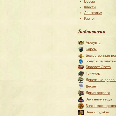
Боссы
Квесты
Лонгхольм
Кхатог
Библиотека
Аккаунты
Барсы
Божественная п
Бонусы за плате
Браслет Света
Гримуар
Денежные дерев
Десант
Дикие острова
Заказные вещи
Знаки мастерства
Знаки судьбы