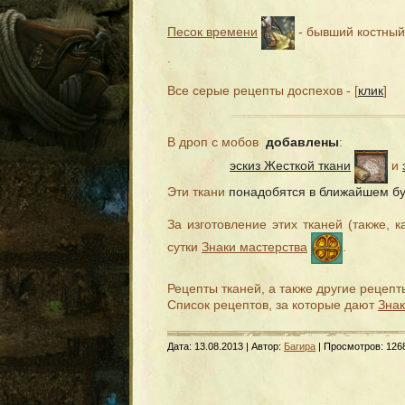
Песок времени
- бывший костный
.
Все серые рецепты доспехов
- [
клик
]
В дроп с мобов
добавлены
:
эскиз Жесткой ткани
и
Эти ткани
понадобятся в ближайшем б
За изготовление этих тканей (также, к
сутки
Знаки мастерства
.
Рецепты тканей, а также другие рецепты
Список рецептов, за которые дают
Знак
Дата:
13.08.2013
| Автор:
Багира
| Просмотров: 126