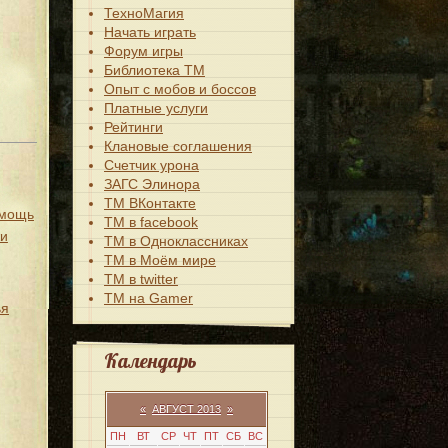
ТехноМагия
Начать играть
Форум игры
Библиотека ТМ
Опыт с мобов и боссов
Платные услуги
Рейтинги
Клановые соглашения
Счетчик урона
ЗАГС Элинора
ТМ ВКонтакте
омощь
ТМ в facebook
жи
ТМ в Одноклассниках
ТМ в Моём мире
ТМ в twitter
ТМ на Gamer
ья
Календарь
«
АВГУСТ 2013
»
ПН
ВТ
СР
ЧТ
ПТ
СБ
ВС