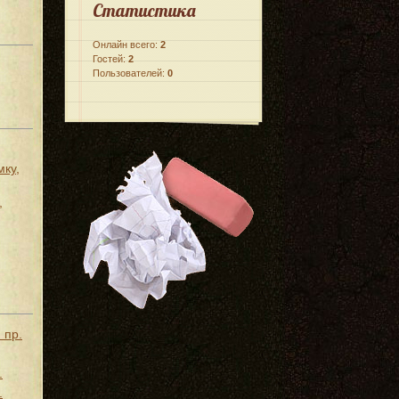
Статистика
Онлайн всего:
2
Гостей:
2
Пользователей:
0
мку,
,
 пр.
.
.