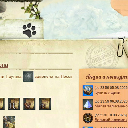
-
опа
Акции и конкурс
ти
Паутина
заменена на
Песок
[до 23:59 05.08.2026
Купить ящики
[до 23:59 06.08.2026
Магия талисмано
[до 5:30 10.08.2026]
Великий алхимик