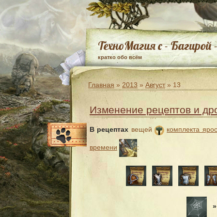
ТехноМагия с - Багирой 
кратко обо всём
Главная
»
2013
»
Август
»
13
Изменение рецептов и др
В рецептах
вещей
комплекта ярос
времени
:
»