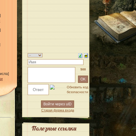
]
ы
]
]
500
исла]
жи
Войти через uID
Старая форма входа
Полезные ссылки