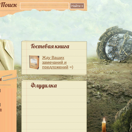
Поиск
Гостевая книга
Жду Ваших
замечаний и
предложений
=)
ы
Флудилка
]
]
в