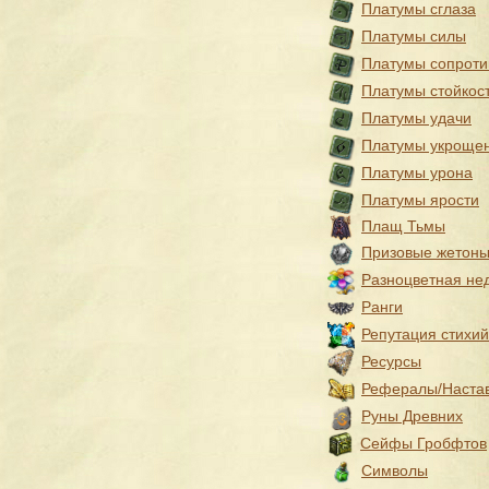
Платумы сглаза
Платумы силы
Платумы сопроти
Платумы стойкос
Платумы удачи
Платумы укроще
Платумы урона
Платумы ярости
Плащ Тьмы
Призовые жетон
Разноцветная не
Ранги
Репутация стихий
Ресурсы
Рефералы/Наста
Руны Древних
Сейфы Гробфтов
Символы