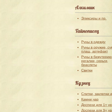
Алхимик
Эликсиры и пр.
Тайнописец
Руны в одежду
Руны в оружие, су
плащ, артефакт
Руны в бижутерию
регалии, серьги,
браслеты
Свитки
Кузнец
Слитки, заклепки и
Камни чар
Доспехи для 1+ ур
Доспехи для 9+ ур