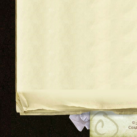
RSS
©
Соз