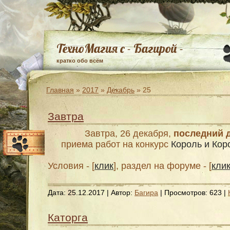
ТехноМагия с - Багирой -
кратко обо всём
Главная
»
2017
»
Декабрь
»
25
Завтра
Завтра, 26 декабря,
последний 
приема работ на конкурс
Король и Ко
Условия - [
клик
], раздел на форуме - [
кли
Дата:
25.12.2017
| Автор:
Багира
| Просмотров: 623 |
Каторга