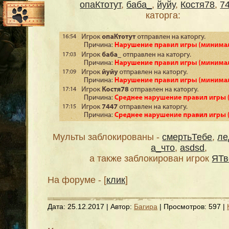
опаКтотут
,
баба_
,
йуйу
,
Костя78
,
7
каторга:
Мульты заблокированы -
смертьТебе
,
ле
а_что
,
asdsd
,
а также заблокирован игрок
ЯТв
На форуме - [
клик
]
Дата:
25.12.2017
| Автор:
Багира
| Просмотров: 597 |