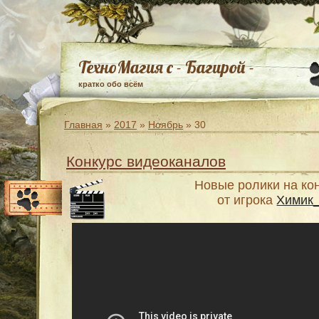
ТехноМагия с - Багирой -
кратко обо всём
Главная
»
2017
»
Ноябрь
»
30
Конкурс видеоканалов
Новые ролики на ко
от игрока
Химик