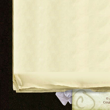
RSS
©
Соз