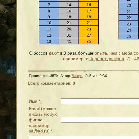
С боссов
дают
в 3 раза больше
опыта, чем с моба со
например, с
Черного дракона
[7] - 4
Просмотров
: 8570 |
Автор
:
Багира
|
Рейтинг
:
0.0
/
0
Всего комментариев
:
0
Имя *:
Email (можно
писать любую
фигню,
например,
sa@ad.ru) *: