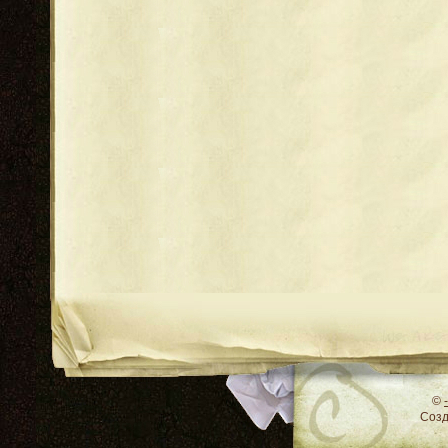
RSS
©
Соз