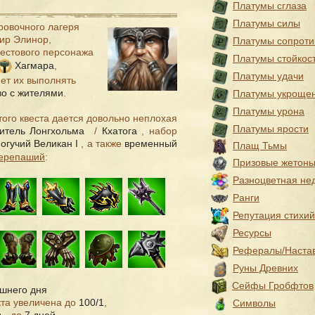
Платумы сглаза
Платумы силы
ровочного лагеря
ир Элинор,
Платумы сопроти
естового персонажа
Платумы стойкос
Хагмара
,
Платумы удачи
ет их выполнять
во с жителями
.
Платумы укроще
Платумы урона
того квеста дается довольно неплохая
Платумы ярости
итель Лонгхольма
/
Кхатога
, набор
огучий Великан I
, а также
временный
Плащ Тьмы
ерепаший
:
Призовые жетон
Разноцветная не
Ранги
Репутация стихий
Ресурсы
Рефералы/Наста
Руны Древних
Сейфы Гробфтов
яшнего дня
кта увеличена до
100/1
,
Символы