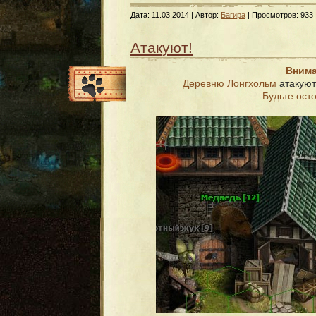
Дата:
11.03.2014
| Автор:
Багира
| Просмотров: 933 
Атакуют!
Внима
Деревню Лонгхольм
атакуют
Будьте ост