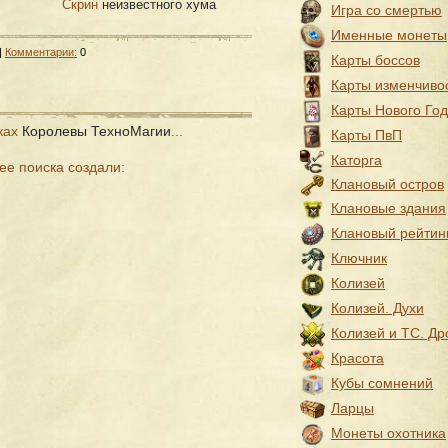
Скрин
неизвестного хума
Игра со смертью
Именные монеты
|
Комментарии:
0
Карты боссов
Карты изменчиво
Карты Нового Го
сках
Королевы ТехноМагии
...
Карты ПвП
Каторга
ее поиска создали:
Клановый остров
Клановые здания
Клановый рейтин
Ключник
Колизей
Колизей. Духи
Колизей и ТС. Др
Красота
Кубы сомнений
Ларцы
Монеты охотника