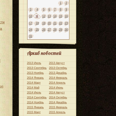
1
2
3
4
5
6
7
8
9
10
11
12
13
14
15
16
сти
17
18
19
20
21
22
23
да
24
25
26
27
28
29
30
31
Архив новостей
г
2013 Июль
2013 Август
2013 Сентябрь
2013 Октябрь
2013 Ноябрь
2013 Декабрь
2014 Январь
2014 Февраль
2014 Март
2014 Апрель
оп
2014 Май
2014 Июнь
2014 Июль
2014 Август
2014 Сентябрь
2014 Октябрь
2014 Ноябрь
2014 Декабрь
2015 Январь
2015 Февраль
2015 Март
2015 Апрель