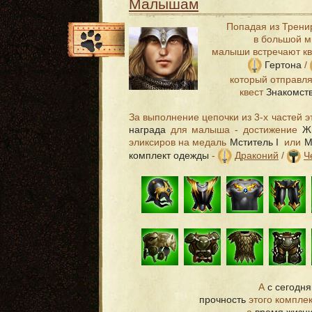
Малышам
Попадая из Трени
в большой м
малыши встречают кв
Гертона
/
который отправля
квест
Знакомст
За выполнение цепочки из 3-х частей э
награда
для малыша - достижение
Ж
эликсиров на медаль
Мститель I
или
М
комплект одежды
-
Драконий
/
Ч
А
с сегодн
прочность
этого компле