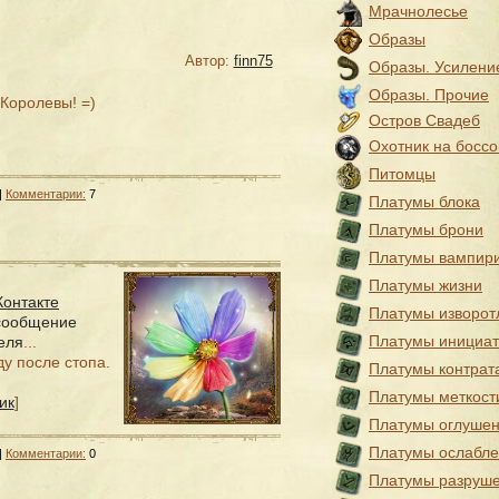
Мрачнолесье
Образы
Автор:
finn75
Образы. Усилени
Образы. Прочие
 Королевы! =)
Остров Свадеб
Охотник на боссо
Питомцы
|
Комментарии:
7
Платумы блока
Платумы брони
Платумы вампир
Платумы жизни
Контакте
Платумы изворот
сообщение
Платумы инициа
еля
...
ду после стопа.
Платумы контрат
Платумы меткост
ик
]
Платумы оглуше
Платумы ослабл
|
Комментарии:
0
Платумы разруш