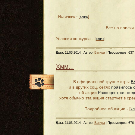
Источник - [
клик
]
Все на поиски
Условия конкурса - [
клик
]
Дата:
11.03.2014
| Автор:
Багира
| Просмотров: 637 
Хмм...
В официальной группе игры
В
и в других соц. сетях
появилось 
об акции
Разноцветная нед
хотя обычно эта акция стартует в сре
Подробнее об акции - [
кл
Дата:
11.03.2014
| Автор:
Багира
| Просмотров: 676 