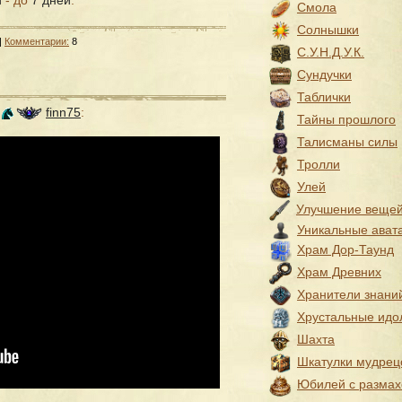
и
- до
7 дней
.
Смола
Солнышки
|
Комментарии:
8
С.У.Н.Д.У.К.
Сундучки
Таблички
т
finn75
:
Тайны прошлого
Талисманы силы
Тролли
Улей
Улучшение веще
Уникальные ават
Храм Дор-Таунд
Храм Древних
Хранители знани
Хрустальные идо
Шахта
Шкатулки мудрец
Юбилей с разма