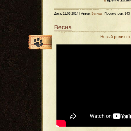
а
время жизн
Дата:
11.03.2014
| Автор:
Багира
| Просмотров: 943 
Весна
Новый ролик о