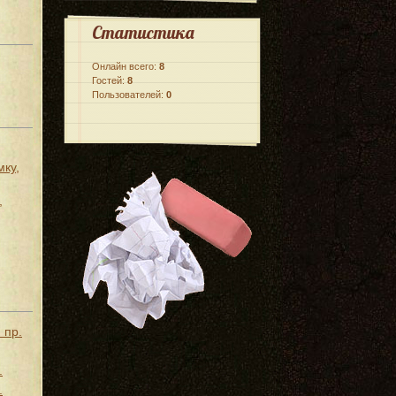
Статистика
Онлайн всего:
8
Гостей:
8
Пользователей:
0
мку,
,
 пр.
.
.