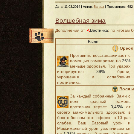
Дата:
11.03.2014
| Автор:
Багира
| Просмотров: 682 
Волшебная зима
Дополнения от
Вестника
: по итогам 
Было:
Ореол
Противник восстанавливает с
помощью вампиризма на
26%
меньше здоровья. При ударах
игнорируется
39%
брони,
укрощения и ослабления
противника.
Воля 
За каждый собранный Вами с
поля красный камень
противник теряет
0,45%
от
своего максимального здоровья; в
бою с боссом этот эффект в 10 раз
слабее. Ваш Базовый урон и
Максимальный урон увеличиваются
на
1,35%
за каждый красный камень