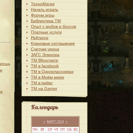
ТехноМагия
Начать играть
Форум игры
Библиотека ТМ
Опыт с мобов и боссов
Платные услуги
Рейтинги
Клановые соглашения
Счетчик урона
ЗАГС Элинора
ТМ ВКонтакте
омощь
ТМ в facebook
жи
ТМ в Одноклассниках
ТМ в Моём мире
ТМ в twitter
ТМ на Gamer
ья
Календарь
«
МАРТ 2014
»
ПН
ВТ
СР
ЧТ
ПТ
СБ
ВС