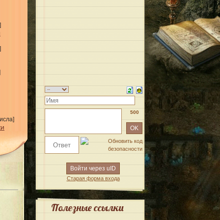
]
ы
]
]
500
исла]
жи
Войти через uID
Старая форма входа
Полезные ссылки