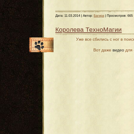
Дата:
11.03.2014
| Автор:
Багира
| Просмотров: 665 
Королева ТехноМагии
Уже все сбились с ног в пои
Вот даже
видео
для 