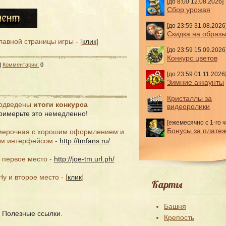
[до 8:00 12.08.2026]
Сбор урожая
[до 23:59 31.08.2026
Скидка на образ
лавной страницы игры - [
клик
]
[до 23:59 15.09.2026
Конкурс цветов
|
Комментарии:
0
[до 23:59 01.11.2026
Зимние аккаунты
Кристаллы за
одведены
итоги конкурса
видеоролики
римерьте это немедленно!
[ежемесячно с 1-го ч
Бонусы за плате
мерочная с хорошим оформлением и
м интерфейсом -
http://tmfans.ru/
 первое место -
http://joe-tm.url.ph/
Ну и второе место - [
клик
]
Карты
Башня
ю
Полезные ссылки
.
Крепость