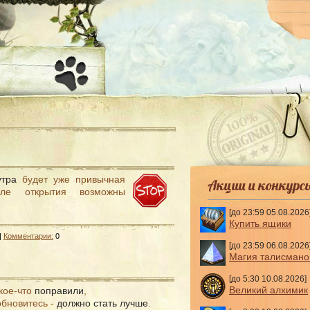
-
утра
будет уже привычная
Акции и конкурс
ле открытия возможны
[до 23:59 05.08.2026
Купить ящики
|
Комментарии:
0
[до 23:59 06.08.2026
Магия талисмано
[до 5:30 10.08.2026]
Великий алхимик
 кое-что
поправили
,
обновитесь -
должно стать лучше
.