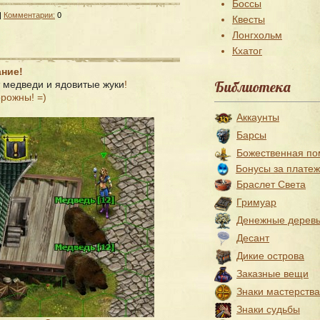
Боссы
|
Комментарии:
0
Квесты
Лонгхольм
Кхатог
ние!
Библиотека
 медведи и ядовитые жуки
!
орожны! =)
Аккаунты
Барсы
Божественная п
Бонусы за плате
Браслет Света
Гримуар
Денежные дерев
Десант
Дикие острова
Заказные вещи
Знаки мастерства
Знаки судьбы