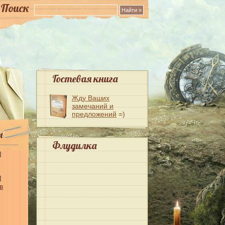
Поиск
Гостевая книга
Жду Ваших
замечаний и
предложений
=)
ы
Флудилка
]
]
в