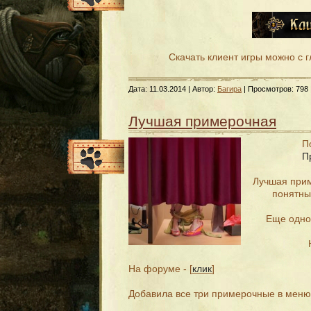
Скачать клиент игры можно с г
Дата:
11.03.2014
| Автор:
Багира
| Просмотров: 798 
Лучшая примерочная
П
П
Лучшая при
понятны
Еще одно
На форуме - [
клик
]
Добавила все три примерочные в мен