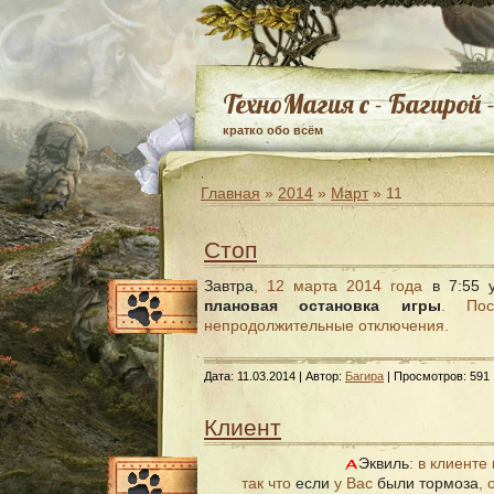
ТехноМагия с - Багирой 
кратко обо всём
Главная
»
2014
»
Март
»
11
Стоп
Завтра
, 12 марта 2014 года
в 7:55 
плановая остановка игры
. Пос
непродолжительные отключения.
Дата:
11.03.2014
| Автор:
Багира
| Просмотров: 591 
Клиент
Эквиль
: в клиенте
так что
если
у Вас
были тормоза
, 