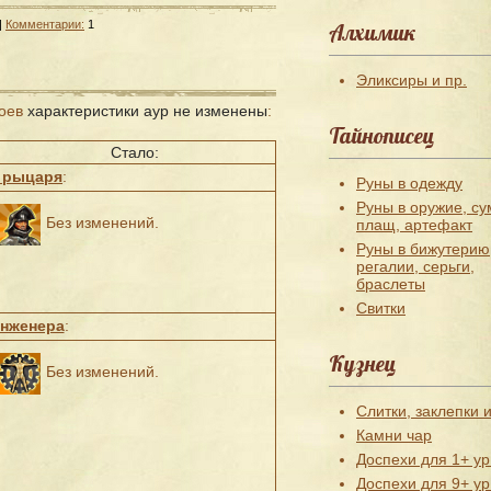
|
Комментарии:
1
Алхимик
Эликсиры и пр.
боев
характеристики аур не изменены
:
Тайнописец
Стало:
 рыцаря
:
Руны в одежду
Руны в оружие, су
Без изменений.
плащ, артефакт
Руны в бижутерию
регалии, серьги,
браслеты
Свитки
инженера
:
Кузнец
Без изменений.
Слитки, заклепки и
Камни чар
Доспехи для 1+ ур
Доспехи для 9+ ур