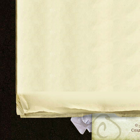
RSS
©
Соз