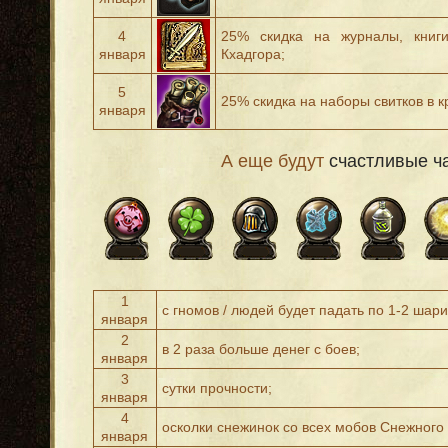
4
25% скидка на журналы, книг
января
Кхадгора;
5
25% скидка на наборы свитков в к
января
А еще будут
счастливые ч
1
с гномов / людей будет падать по 1-2 шар
января
2
в 2 раза больше денег с боев;
января
3
сутки прочности;
января
4
осколки снежинок со всех мобов Снежного 
января