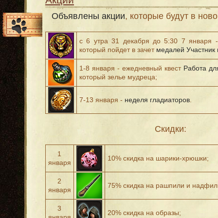
Объявлены акции
, которые будут в нов
с 6 утра 31 декабря до 5:30 7 января -
который пойдет в зачет
медалей
Участник 
1-8 января - ежедневный квест
Работа дл
который зелье мудреца;
7-13 января -
неделя гладиаторов
.
Скидки:
1
10% скидка на шарики-хрюшки;
января
2
75% скидка на рашпили и надфил
января
3
20% скидка на образы;
января