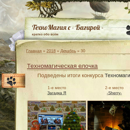
ТехноМагия с - Багирой -
кратко обо всём
Главная
»
2018
»
Декабрь
»
30
Техномагическая елочка
Подведены итоги конкурса
Техномаги
1-е место
2-е место
Загадка Я
-Sherry-