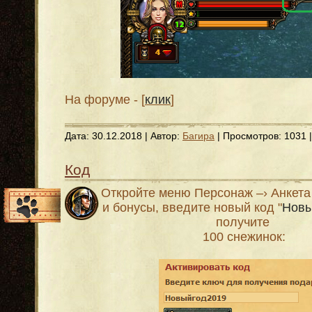
На форуме - [
клик
]
Дата:
30.12.2018
| Автор:
Багира
| Просмотров: 1031 
Код
Откройте меню Персонаж –› Анкета
и бонусы, введите новый код "
Новы
получите
100 снежинок: