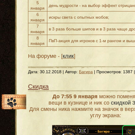
5
день мудрости - на выбор эффект отрицан
января
6
искры света с опытных мобов;
января
7
в 3 раза больше шипов и в 3 раза чаще др
января
8
ПвП-акция для игроков с 1-м рангом и выш
января
На форуме - [
клик
]
Дата:
30.12.2018
| Автор:
Багира
| Просмотров: 1387 
Скидка
До 7:55 9 января
можно поменя
вещи в кузнице и ник со
скидкой 
Для смены ника нажмите на значок в ве
углу экрана: