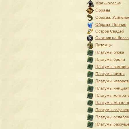
Мрачнолесье
Образы
Образы. Усилени
Образы. Прочие
Остров Свадеб
Охотник на боссо
Питомцы
Платумы блока
Платумы брони
Платумы вампир
Платумы жизни
Платумы изворот
Платумы инициа
Платумы контрат
Платумы меткост
Платумы оглуше
Платумы ослабл
Платумы разруш