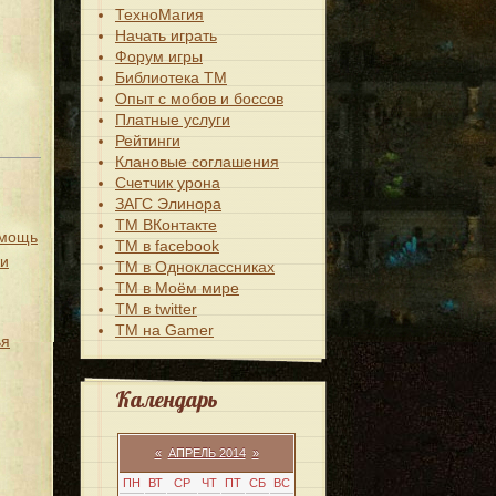
ТехноМагия
Начать играть
Форум игры
Библиотека ТМ
Опыт с мобов и боссов
Платные услуги
Рейтинги
Клановые соглашения
Счетчик урона
ЗАГС Элинора
ТМ ВКонтакте
омощь
ТМ в facebook
жи
ТМ в Одноклассниках
ТМ в Моём мире
ТМ в twitter
ТМ на Gamer
ья
Календарь
«
АПРЕЛЬ 2014
»
ПН
ВТ
СР
ЧТ
ПТ
СБ
ВС