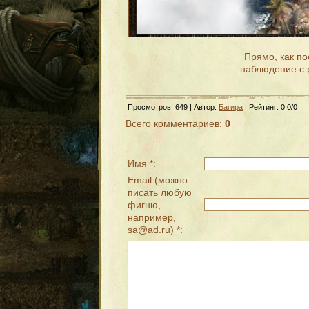
Прямо, как по
наблюдение с 
Просмотров
: 649 |
Автор
:
Багира
|
Рейтинг
:
0.0
/
0
Всего комментариев
:
0
Имя *:
Email (можно
писать любую
фигню,
например,
sa@ad.ru) *: