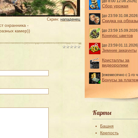
[до 8:00 12.08.2026]
Сбор урожая
[до 23:59 31.08.2026
Скрин:
нападенец
Скидка на образ
ст охранника -
[до 23:59 15.09.2026
разных камер))
Конкурс цветов
[до 23:59 01.11.2026
Зимние аккаунты
Кристаллы за
видеоролики
[ежемесячно с 1-го ч
Бонусы за плате
Карты
Башня
Крепость