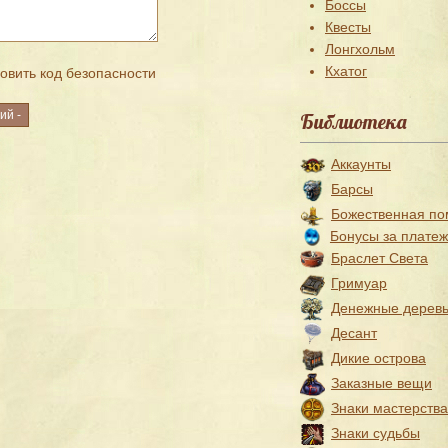
Боссы
Квесты
Лонгхольм
Кхатог
Библиотека
Аккаунты
Барсы
Божественная п
Бонусы за плате
Браслет Света
Гримуар
Денежные дерев
Десант
Дикие острова
Заказные вещи
Знаки мастерства
Знаки судьбы