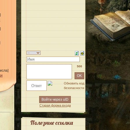
]
ы
]
]
500
исла]
жи
Войти через uID
Старая форма входа
Полезные ссылки