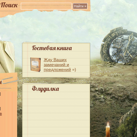
Поиск
Гостевая книга
Жду Ваших
замечаний и
предложений
=)
ы
Флудилка
]
]
в