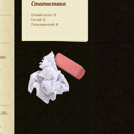
Статистика
Онлайн всего:
3
Гостей:
3
Пользователей:
0
мку,
,
 пр.
.
.