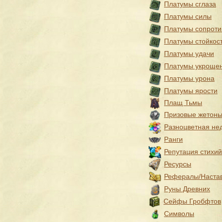
Платумы сглаза
Платумы силы
Платумы сопроти
Платумы стойкос
Платумы удачи
Платумы укроще
Платумы урона
Платумы ярости
Плащ Тьмы
Призовые жетон
Разноцветная не
Ранги
Репутация стихий
Ресурсы
Рефералы/Наста
Руны Древних
Сейфы Гробфтов
Символы