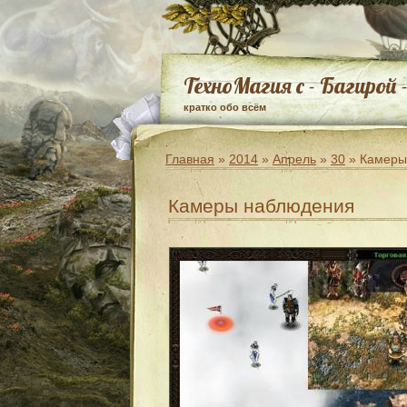
ТехноМагия с - Багирой 
кратко обо всём
Главная
»
2014
»
Апрель
»
30
» Камеры
Камеры наблюдения