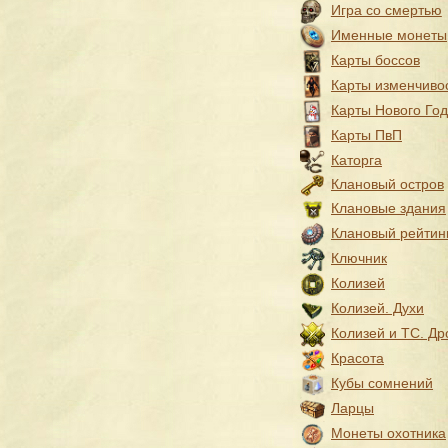
Игра со смертью
Именные монеты
Карты боссов
Карты изменчиво
Карты Нового Го
Карты ПвП
Каторга
Клановый остров
Клановые здания
Клановый рейтин
Ключник
Колизей
Колизей. Духи
Колизей и ТС. Др
Красота
Кубы сомнений
Ларцы
Монеты охотника