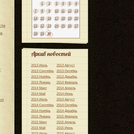
1
2
3
4
5
6
7
8
9
10
11
12
13
14
15
16
17
18
19
20
сти
21
22
23
24
25
26
27
да
28
29
30
Архив новостей
2013 Июль
2013 Август
г
2013 Сентябрь
2013 Октябрь
2013 Ноябрь
2013 Декабрь
2014 Январь
2014 Февраль
2014 Март
2014 Апрель
2014 Май
2014 Июнь
оп
2014 Июль
2014 Август
2014 Сентябрь
2014 Октябрь
2014 Ноябрь
2014 Декабрь
2015 Январь
2015 Февраль
2015 Март
2015 Апрель
2015 Май
2015 Июнь
2015 Июль
2015 Август