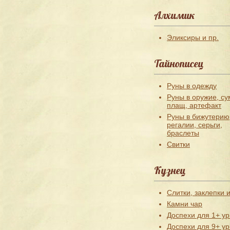
Алхимик
Эликсиры и пр.
Тайнописец
Руны в одежду
Руны в оружие, су
плащ, артефакт
Руны в бижутерию
регалии, серьги,
браслеты
Свитки
Кузнец
Слитки, заклепки и
Камни чар
Доспехи для 1+ ур
Доспехи для 9+ ур