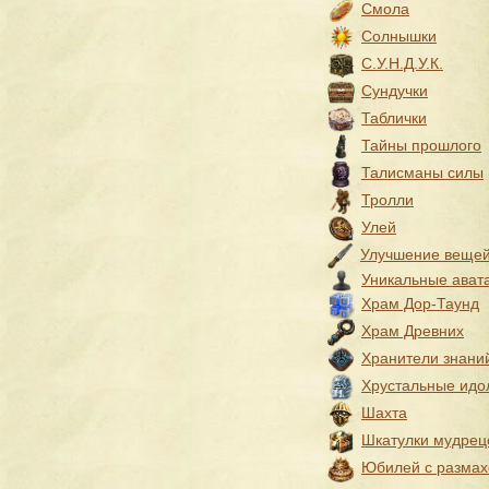
Смола
Солнышки
С.У.Н.Д.У.К.
Сундучки
Таблички
Тайны прошлого
Талисманы силы
Тролли
Улей
Улучшение веще
Уникальные ават
Храм Дор-Таунд
Храм Древних
Хранители знани
Хрустальные идо
Шахта
Шкатулки мудрец
Юбилей с разма