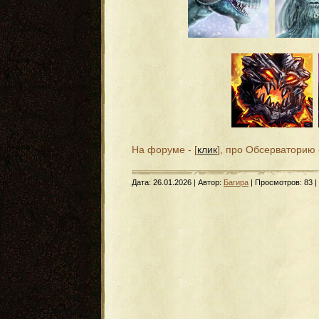
На форуме - [
клик
], про Обсерваторию -
Дата:
26.01.2026
| Автор:
Багира
| Просмотров: 83 |