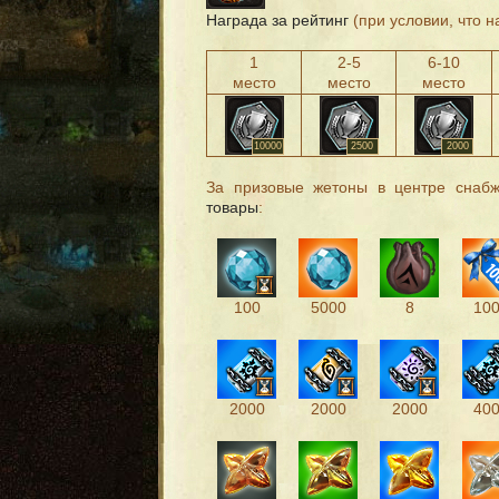
Награда за рейтинг
(при условии, что н
1
2-5
6-10
место
место
место
10000
2500
2000
За призовые жетоны в центре сна
товары
:
100
5000
8
10
2000
2000
2000
40