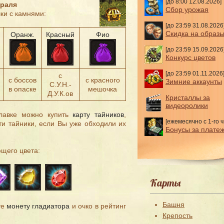
[до 8:00 12.08.2026]
враля
Сбор урожая
ки с камнями:
[до 23:59 31.08.2026
Скидка на образ
Оранж.
Красный
Фио
[до 23:59 15.09.2026
Конкурс цветов
[до 23:59 01.11.2026
с
с боссов
с красного
Зимние аккаунты
С.У.Н.-
в опаске
мешочка
Д.У.К.ов
Кристаллы за
видеоролики
 лавке можно купить
карту тайников
,
[ежемесячно с 1-го ч
ти тайники, если Вы уже обходили их
Бонусы за плате
щего цвета:
Карты
Башня
те
монету гладиатора
и очко в рейтинг
Крепость