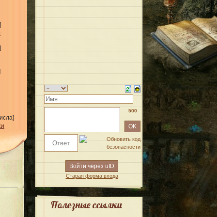
]
ы
]
]
500
исла]
жи
Войти через uID
Старая форма входа
Полезные ссылки