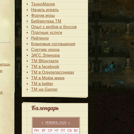
ТехноМагия
Начать играть
Форум игры
Библиотека ТМ
Опыт с мобов и боссов
Платные услуги
Рейтинги
Клановые соглашения
Счетчик урона
ЗАГС Элинора
ТМ ВКонтакте
омощь
ТМ в facebook
жи
ТМ в Одноклассниках
ТМ в Моём мире
ТМ в twitter
ТМ на Gamer
ья
Календарь
«
ЯНВАРЬ 2026
»
ПН
ВТ
СР
ЧТ
ПТ
СБ
ВС