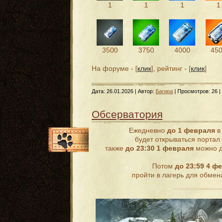
1
1
1
1
3500
3750
4000
45
На форуме - [
клик
], рейтинг - [
клик
]
Дата:
26.01.2026
| Автор:
Багира
| Просмотров: 26 |
Обсерватория
Ежедневно
до 1 февраля
в 
будет открываться портал
также
до 23:30 1 февраля
можно д
Потом
до 23:59 4 ф
пройти в лагерь для обмен