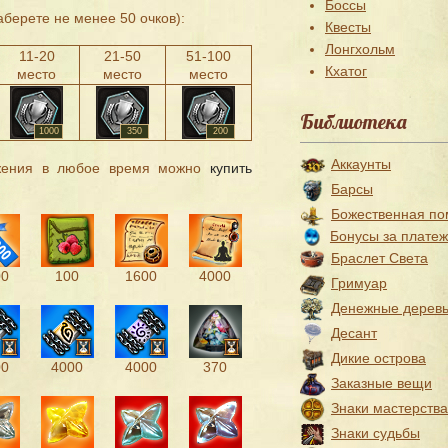
Боссы
аберете не менее 50 очков):
Квесты
Лонгхольм
11-20
21-50
51-100
Кхатог
место
место
место
Библиотека
1000
350
200
Аккаунты
бжения в любое время можно
купить
Барсы
Божественная п
Бонусы за плате
Браслет Света
00
100
1600
4000
Гримуар
Денежные дерев
Десант
Дикие острова
00
4000
4000
370
Заказные вещи
Знаки мастерства
Знаки судьбы