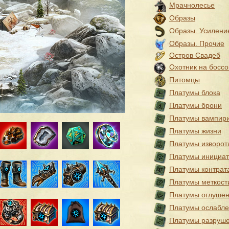
Мрачнолесье
Образы
Образы. Усилени
Образы. Прочие
Остров Свадеб
Охотник на боссо
Питомцы
Платумы блока
Платумы брони
Платумы вампир
Платумы жизни
Платумы изворот
Платумы инициа
Платумы контрат
Платумы меткост
Платумы оглуше
Платумы ослабл
Платумы разруш