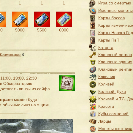
Игра со смертью
1
1
1
Именные монеты
Карты боссов
Карты изменчиво
00
5000
5500
6000
Карты Нового Го
Карты ПвП
Каторга
Клановый остров
Комментарии:
0
Клановые здания
Клановый рейтин
Ключник
11:00, 19:00, 22:30
 в Обсерваторию,
Колизей
оставать линзы из сейфа.
Колизей. Духи
Колизей и ТС. Др
евраля
можно будет
а обычных линз на ящики.
Красота
Кубы сомнений
Ларцы
Монеты охотника