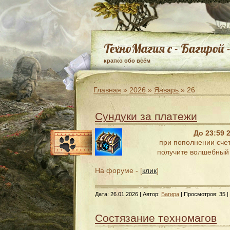
ТехноМагия с - Багирой 
кратко обо всём
Главная
»
2026
»
Январь
»
26
Сундуки за платежи
До 23:59 
при пополнении сче
получите волшебный 
На форуме - [
клик
]
Дата:
26.01.2026
| Автор:
Багира
| Просмотров: 35 |
Состязание техномагов