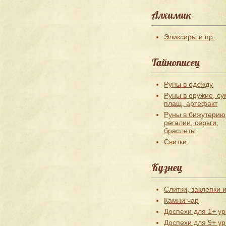
Алхимик
Эликсиры и пр.
Тайнописец
Руны в одежду
Руны в оружие, су
плащ, артефакт
Руны в бижутерию
регалии, серьги,
браслеты
Свитки
Кузнец
Слитки, заклепки и
Камни чар
Доспехи для 1+ ур
Доспехи для 9+ ур