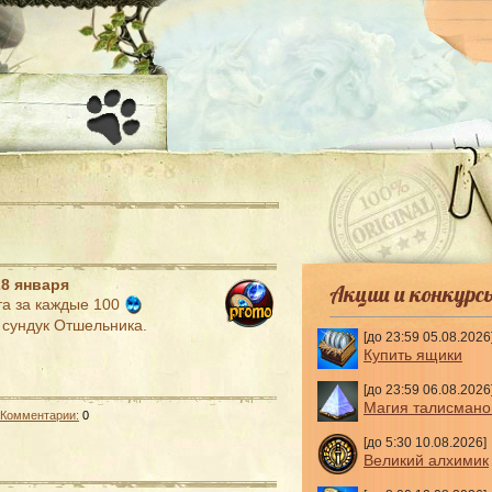
-
28 января
Акции и конкурс
та за каждые 100
сундук Отшельника.
[до 23:59 05.08.2026
Купить ящики
[до 23:59 06.08.2026
Магия талисмано
Комментарии:
0
[до 5:30 10.08.2026]
Великий алхимик