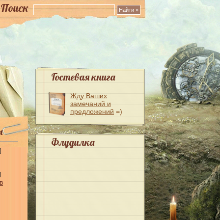
Поиск
Гостевая книга
Жду Ваших
замечаний и
предложений
=)
ы
Флудилка
]
]
в