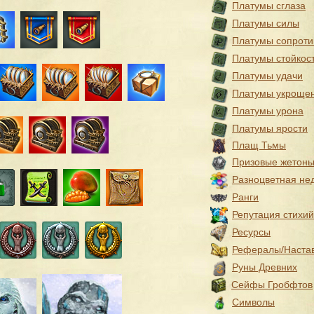
Платумы сглаза
Платумы силы
Платумы сопроти
Платумы стойкос
Платумы удачи
Платумы укроще
Платумы урона
Платумы ярости
Плащ Тьмы
Призовые жетон
Разноцветная не
Ранги
Репутация стихий
Ресурсы
Рефералы/Наста
Руны Древних
Сейфы Гробфтов
Символы