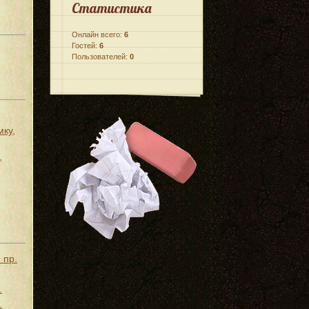
Статистика
Онлайн всего:
6
Гостей:
6
Пользователей:
0
мку,
,
 пр.
.
.