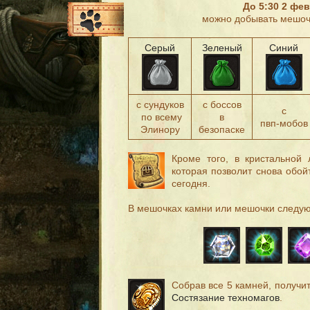
До 5:30 2 фе
можно добывать мешоч
Серый
Зеленый
Синий
с сундуков
с боссов
с
по всему
в
пвп-мобов
Элинору
безопаске
Кроме того, в кристальной
которая позволит снова обой
сегодня.
В мешочках камни или мешочки следую
Собрав все 5 камней, получи
Состязание техномагов
.