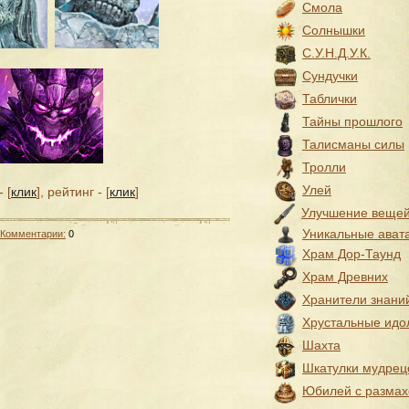
Смола
Солнышки
С.У.Н.Д.У.К.
Сундучки
Таблички
Тайны прошлого
Талисманы силы
Тролли
Улей
 [
клик
], рейтинг - [
клик
]
Улучшение веще
Уникальные ават
Комментарии:
0
Храм Дор-Таунд
Храм Древних
Хранители знани
Хрустальные идо
Шахта
Шкатулки мудрец
Юбилей с разма