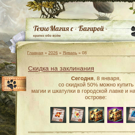
ТехноМагия с - Багирой -
кратко обо всём
Главная
»
2026
»
Январь
»
08
Скидка на заклинания
Сегодня
, 8 января,
со скидкой 50% можно купить
магии и шкатулки в городской лавке и 
острове: