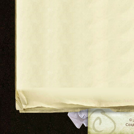
RSS
©
Соз