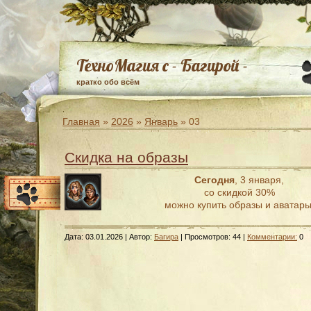
ТехноМагия с - Багирой -
кратко обо всём
Главная
»
2026
»
Январь
»
03
Скидка на образы
Сегодня
, 3 января,
со скидкой 30%
можно купить образы и аватары
Дата:
03.01.2026
| Автор:
Багира
| Просмотров: 44 |
Комментарии:
0