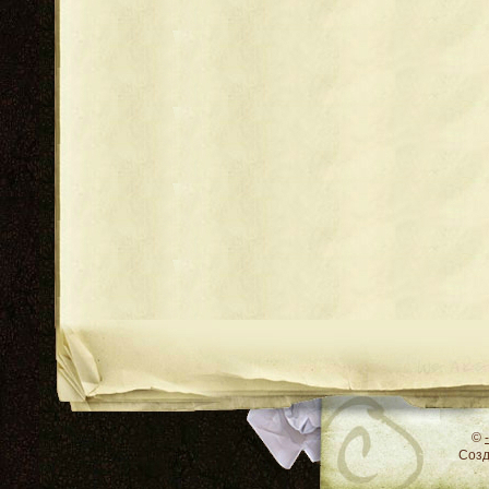
RSS
©
Соз