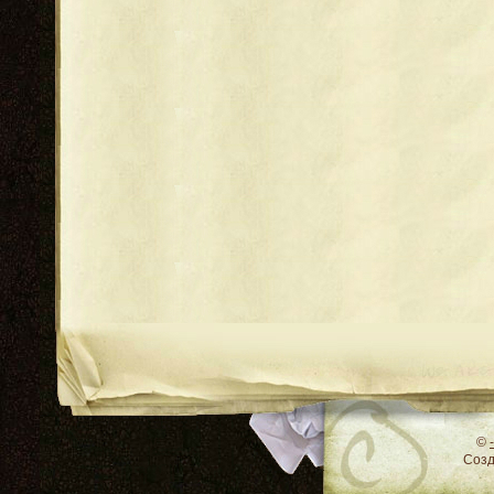
RSS
©
Соз