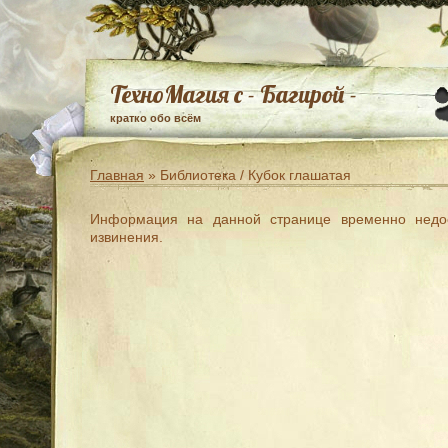
ТехноМагия с - Багирой -
кратко обо всём
Главная
» Библиотека / Кубок глашатая
Информация на данной странице временно недо
извинения.